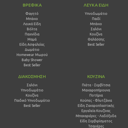
ΒΡΕΦΙΚΑ
ΛΕΥΚΑ ΕΙΔΗ
Φαγητό
Υπνοδωμάτιο
Μπάνιο
Παιδί
Λευκά Είδη
Mπάνιο
Βόλτα
Σαλόνι
Παιχνίδια
Κουζίνα
Μαμά
Θαλάσσης
Είδη Ασφαλείας
Best Seller
Δωμάτιο
Homewear Μωρού
Baby Shower
Best Seller
ΔΙΑΚΟΣΜΗΣΗ
ΚΟΥΖΙΝΑ
Σαλόνι
Πιάτα - Σερβίτσια
Υπνοδωμάτιο
Μαχαιροπήρουνα
Κουζίνα
Ποτήρια
Παιδικό Υπνοδωμάτιο
Κούπες - Φλυτζάνια
Best Seller
Είδη Ζαχαροπλαστικής
Εργαλεία Κουζίνας
Μπαχαριέρες - Λαδόξυδα
Είδη Σερβιρίσματος
Τσαγιέρες