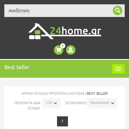
Search
0
Best Seller
ΑΡΧΙΚΉ ΣΕΛΊΔΑ
ΠΡΟΪΌΝΤΑ
ΚΟΥΖΙΝΑ
BEST SELLER
120
Προεπιλογή
ΠΡΟΪΟΝΤΑ ΑΝΑ
ΤΑΞΙΝΟΜΗΣΗ:
ΣΕΛΙΔΑ:
1