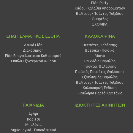
Είδη Party
Κάδοι - Καλάθια Απορριμάτων
Βαλίτσες - Τσάντες Ταξιδίου
Ομπρέλες
ΣΧΟΛΙΚΑ
ΕΠΑΓΓΕΛΜΑΤΙΚΟΣ ΕΞΟΠΛ.
ΚΑΛΟΚΑΙΡΙΝΑ
Λευκά Είδη
Πετσέτες Θαλάσσης
Διακόσμηση
Βρεφικά - Παιδικά
Είδη Επαγγελματικού Καθαρισμού
Μαγιό
Έπιπλα Εξωτερικού Χώρου
Παιχνίδια Παραλίας
Τσάντες Θαλάσσης
Παιδικές Πετσέτες Θαλάσσης
Εξοπλισμός Παραλίας
Βαλίτσες - Τσάντες Ταξιδίου
Καλοκαιρινή Ένδυση
Φουλάρια Παρεό Καφτάνια
ΠΑΙΧΝΙΔΙΑ
ΙΔΙΟΚΤΗΤΕΣ ΑΚΙΝΗΤΩΝ
Αγόρι
Κορίτσι
Μπαλόνια
Δημιουργικά - Εκπαιδευτικά