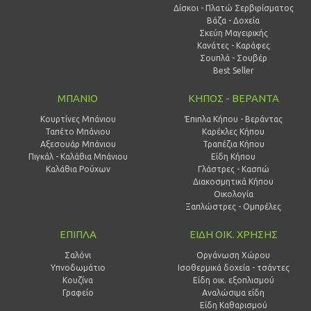
Δίσκοι - Πλατώ Σερβιρίσματος
Βάζα - Δοχεία
Σκεύη Μαγειρικής
Κανάτες - Καράφες
Σουπλά - Σουβέρ
Best Seller
ΜΠΑΝΙΟ
ΚΗΠΟΣ - ΒΕΡΑΝΤΑ
Κουρτίνες Μπάνιου
Έπιπλα Κήπου - Βεράντας
Ταπέτο Μπάνιου
Καρέκλες Κήπου
Αξεσουάρ Μπάνιου
Τραπέζια Κήπου
Πιγκάλ - Καλάθια Μπάνιου
Είδη Κήπου
Καλάθια Ρούχων
Γλάστρες - Κασπώ
Διακοσμητικά Κήπου
Οικολογία
Ξαπλώστρες - Ομπρέλες
ΕΠΙΠΛΑ
ΕΙΔΗ ΟΙΚ. ΧΡΗΣΗΣ
Σαλόνι
Οργάνωση Χώρου
Υπνοδωμάτιο
Ισοθερμικά δοχεία - τσάντες
Κουζίνα
Είδη οικ. εξοπλισμού
Γραφείο
Αναλώσιμα είδη
Είδη Καθαρισμού