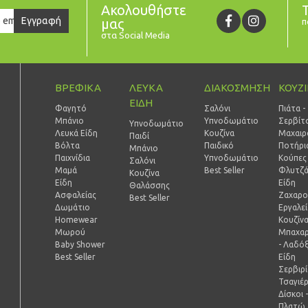
Ακολουθήστε
er
Εγγραφή
μας
π
στα Social Media
ΒΡΕΦΙΚΑ
ΛΕΥΚΑ
ΔΙΑΚΟΣΜΗΣΗ
ΚΟΥΖ
ΕΙΔΗ
Φαγητό
Σαλόνι
Πιάτα -
Μπάνιο
Υπνοδωμάτιο
Σερβίτ
Υπνοδωμάτιο
Λευκά Είδη
Κουζίνα
Μαχαιρ
Παιδί
Βόλτα
Παιδικό
Ποτήρι
Mπάνιο
Παιχνίδια
Υπνοδωμάτιο
Κούπες 
Σαλόνι
Μαμά
Best Seller
Φλυτζά
Κουζίνα
Είδη
Είδη
Θαλάσσης
Ασφαλείας
Ζαχαρο
Best Seller
Δωμάτιο
Εργαλε
Homewear
Κουζίν
Μωρού
Μπαχαρ
Baby Shower
- Λαδό
Best Seller
Είδη
Σερβιρ
Τσαγιέ
Δίσκοι 
Πλατώ