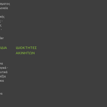
ίσματος
Δοχεία
ικής
 -
ς
 -
ρ
ller
ΙΔΙΑ
ΙΔΙΟΚΤΗΤΕΣ
ΑΚΙΝΗΤΩΝ
ι
ια
γικά -
ευτικά
έζια
κια
να