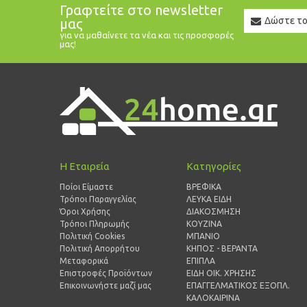
Γραφτείτε στο newsletter
Newslett
μας
Email
για να μαθαίνετε τα νέα και τις προσφορές
μας!
Η Εταιρεία
Κατηγορίες
Ποίοι Είμαστε
ΒΡΕΦΙΚΑ
Τρόποι Παραγγελίας
ΛΕΥΚΑ ΕΙΔΗ
Όροι Χρήσης
ΔΙΑΚΟΣΜΗΣΗ
Τρόποι Πληρωμής
ΚΟΥΖΙΝΑ
Πολιτική Cookies
ΜΠΑΝΙΟ
Πολιτική Απορρήτου
ΚΗΠΟΣ - ΒΕΡΑΝΤΑ
Μεταφορικά
ΕΠΙΠΛΑ
Επιστροφές Προϊόντων
ΕΙΔΗ ΟΙΚ. ΧΡΗΣΗΣ
Επικοινωνήστε μαζί μας
ΕΠΑΓΓΕΛΜΑΤΙΚΟΣ ΕΞΟΠΛ.
ΚΑΛΟΚΑΙΡΙΝΑ