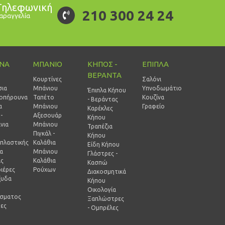
Τηλεφωνική
210 300 24 24
αραγγελία
ΙΝΑ
ΜΠΑΝΙΟ
ΚΗΠΟΣ -
ΕΠΙΠΛΑ
ΒΕΡΑΝΤΑ
Κουρτίνες
Σαλόνι
σια
Μπάνιου
Υπνοδωμάτιο
Έπιπλα Κήπου
οπήρουνα
Ταπέτο
Κουζίνα
- Βεράντας
α
Μπάνιου
Γραφείο
Καρέκλες
-
Αξεσουάρ
Κήπου
νια
Μπάνιου
Τραπέζια
Πιγκάλ -
Κήπου
πλαστικής
Καλάθια
Είδη Κήπου
ία
Μπάνιου
Γλάστρες -
ας
Καλάθια
Κασπώ
ιέρες
Ρούχων
Διακοσμητικά
ξυδα
Κήπου
Οικολογία
ίσματος
Ξαπλώστρες
ρες
- Ομπρέλες
-