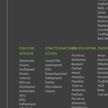
Σερβιρ
Βάζα - 
Σκεύη
Μαγειρ
Κανάτες
Καράφε
Σουπλά
Σουβέ
Best Se
ΕΙΔΗ ΟΙΚ.
ΕΠΑΓΓΕΛΜΑΤΙΚΟΣ
ΚΑΛΟΚΑΙΡΙΝΑ
ΠΑΙΧΝ
ΧΡΗΣΗΣ
ΕΞΟΠΛ.
Πετσέτες
Αγόρι
Θαλάσσης
Κορίτσ
Οργάνωση
Λευκά Είδη
Βρεφικά -
Μπαλόν
Χώρου
Διακόσμηση
Παιδικά
Δημιουρ
Ισοθερμικά
Είδη
Μαγιό
Εκπαιδ
δοχεία -
Επαγγελματικού
Παιχνίδια
Επιτραπ
τσάντες
Καθαρισμού
Παραλίας
Τουβλά
Είδη οικ.
Έπιπλα
Τσάντες
Παζλ
εξοπλισμού
Εξωτερικού
Θαλάσσης
Bebe
Αναλώσιμα
Χώρου
Παιδικές
Λούτρι
είδη
Πετσέτες
Είδη
Θαλάσσης
Καθαρισμού
Εξοπλισμός