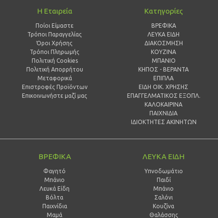
Η Εταιρεία
Κατηγορίες
Ποίοι Είμαστε
ΒΡΕΦΙΚΑ
Τρόποι Παραγγελίας
ΛΕΥΚΑ ΕΙΔΗ
Όροι Χρήσης
ΔΙΑΚΟΣΜΗΣΗ
Τρόποι Πληρωμής
ΚΟΥΖΙΝΑ
Πολιτική Cookies
ΜΠΑΝΙΟ
Πολιτική Απορρήτου
ΚΗΠΟΣ - ΒΕΡΑΝΤΑ
Μεταφορικά
ΕΠΙΠΛΑ
Επιστροφές Προϊόντων
ΕΙΔΗ ΟΙΚ. ΧΡΗΣΗΣ
Επικοινωνήστε μαζί μας
ΕΠΑΓΓΕΛΜΑΤΙΚΟΣ ΕΞΟΠΛ.
ΚΑΛΟΚΑΙΡΙΝΑ
ΠΑΙΧΝΙΔΙΑ
ΙΔΙΟΚΤΗΤΕΣ ΑΚΙΝΗΤΩΝ
ΒΡΕΦΙΚΑ
ΛΕΥΚΑ ΕΙΔΗ
Φαγητό
Υπνοδωμάτιο
Μπάνιο
Παιδί
Λευκά Είδη
Mπάνιο
Βόλτα
Σαλόνι
Παιχνίδια
Κουζίνα
Μαμά
Θαλάσσης