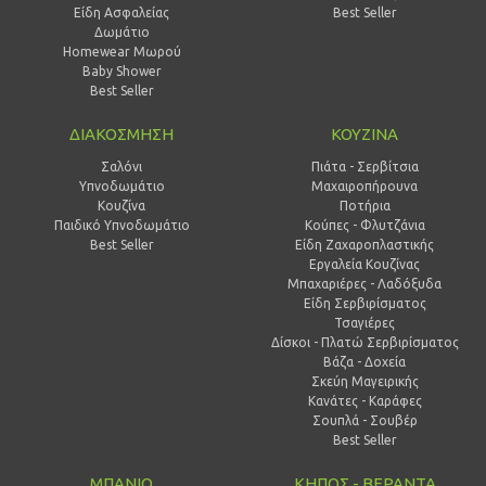
Είδη Ασφαλείας
Best Seller
Δωμάτιο
Homewear Μωρού
Baby Shower
Best Seller
ΔΙΑΚΟΣΜΗΣΗ
ΚΟΥΖΙΝΑ
Σαλόνι
Πιάτα - Σερβίτσια
Υπνοδωμάτιο
Μαχαιροπήρουνα
Κουζίνα
Ποτήρια
Παιδικό Υπνοδωμάτιο
Κούπες - Φλυτζάνια
Best Seller
Είδη Ζαχαροπλαστικής
Εργαλεία Κουζίνας
Μπαχαριέρες - Λαδόξυδα
Είδη Σερβιρίσματος
Τσαγιέρες
Δίσκοι - Πλατώ Σερβιρίσματος
Βάζα - Δοχεία
Σκεύη Μαγειρικής
Κανάτες - Καράφες
Σουπλά - Σουβέρ
Best Seller
ΜΠΑΝΙΟ
ΚΗΠΟΣ - ΒΕΡΑΝΤΑ