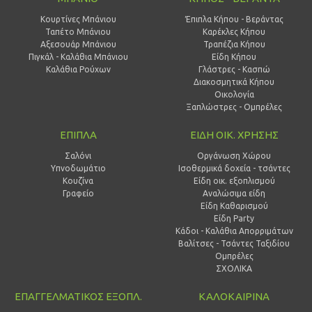
Κουρτίνες Μπάνιου
Έπιπλα Κήπου - Βεράντας
Ταπέτο Μπάνιου
Καρέκλες Κήπου
Αξεσουάρ Μπάνιου
Τραπέζια Κήπου
Πιγκάλ - Καλάθια Μπάνιου
Είδη Κήπου
Καλάθια Ρούχων
Γλάστρες - Κασπώ
Διακοσμητικά Κήπου
Οικολογία
Ξαπλώστρες - Ομπρέλες
ΕΠΙΠΛΑ
ΕΙΔΗ ΟΙΚ. ΧΡΗΣΗΣ
Σαλόνι
Οργάνωση Χώρου
Υπνοδωμάτιο
Ισοθερμικά δοχεία - τσάντες
Κουζίνα
Είδη οικ. εξοπλισμού
Γραφείο
Αναλώσιμα είδη
Είδη Καθαρισμού
Είδη Party
Κάδοι - Καλάθια Απορριμάτων
Βαλίτσες - Τσάντες Ταξιδίου
Ομπρέλες
ΣΧΟΛΙΚΑ
ΕΠΑΓΓΕΛΜΑΤΙΚΟΣ ΕΞΟΠΛ.
ΚΑΛΟΚΑΙΡΙΝΑ