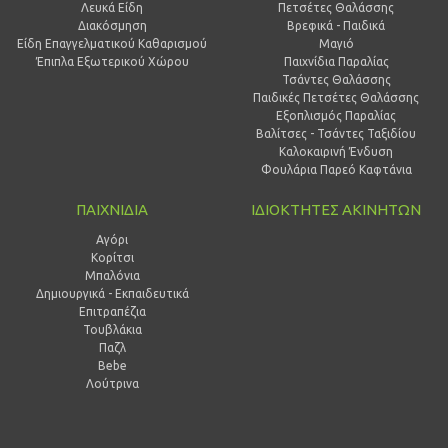
Λευκά Είδη
Πετσέτες Θαλάσσης
Διακόσμηση
Βρεφικά - Παιδικά
Είδη Επαγγελματικού Καθαρισμού
Μαγιό
Έπιπλα Εξωτερικού Χώρου
Παιχνίδια Παραλίας
Τσάντες Θαλάσσης
Παιδικές Πετσέτες Θαλάσσης
Εξοπλισμός Παραλίας
Βαλίτσες - Τσάντες Ταξιδίου
Καλοκαιρινή Ένδυση
Φουλάρια Παρεό Καφτάνια
ΠΑΙΧΝΙΔΙΑ
ΙΔΙΟΚΤΗΤΕΣ ΑΚΙΝΗΤΩΝ
Αγόρι
Κορίτσι
Μπαλόνια
Δημιουργικά - Εκπαιδευτικά
Επιτραπέζια
Τουβλάκια
Παζλ
Bebe
Λούτρινα