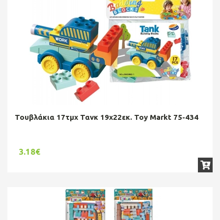
Τουβλάκια 17τμχ Τανκ 19x22εκ. Toy Markt 75-434
3.18€