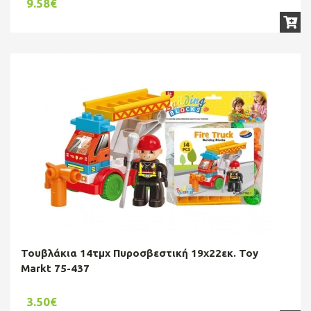
9.58€
Τουβλάκια 14τμχ Πυροσβεστική 19x22εκ. Toy
Markt 75-437
3.50€