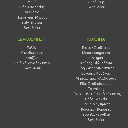
Μαμά
Θαλάσσης
Είδη Ασφαλείας
Best Seller
Δωμάτιο
Homewear Μωρού
Baby Shower
Best Seller
ΔΙΑΚΟΣΜΗΣΗ
ΚΟΥΖΙΝΑ
Σαλόνι
Πιάτα - Σερβίτσια
Υπνοδωμάτιο
Μαχαιροπήρουνα
Κουζίνα
Ποτήρια
Παιδικό Υπνοδωμάτιο
Κούπες - Φλυτζάνια
Best Seller
Είδη Ζαχαροπλαστικής
Εργαλεία Κουζίνας
Μπαχαριέρες - Λαδόξυδα
Είδη Σερβιρίσματος
Τσαγιέρες
Δίσκοι - Πλατώ Σερβιρίσματος
Βάζα - Δοχεία
Σκεύη Μαγειρικής
Κανάτες - Καράφες
Σουπλά - Σουβέρ
Best Seller