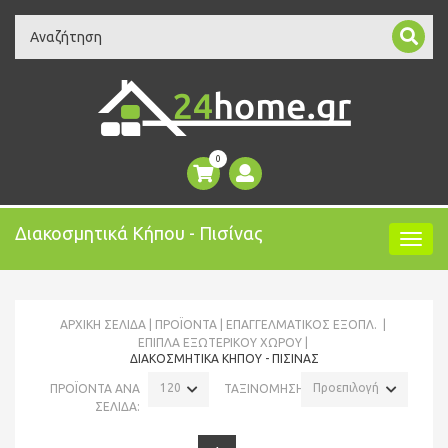
Search
0
Διακοσμητικά Κήπου - Πισίνας
ΑΡΧΙΚΉ ΣΕΛΊΔΑ
ΠΡΟΪΌΝΤΑ
ΕΠΑΓΓΕΛΜΑΤΙΚΟΣ ΕΞΟΠΛ.
ΈΠΙΠΛΑ ΕΞΩΤΕΡΙΚΟΎ ΧΏΡΟΥ
ΔΙΑΚΟΣΜΗΤΙΚΆ ΚΉΠΟΥ - ΠΙΣΊΝΑΣ
120
Προεπιλογή
ΠΡΟΪΟΝΤΑ ΑΝΑ
ΤΑΞΙΝΟΜΗΣΗ:
ΣΕΛΙΔΑ: