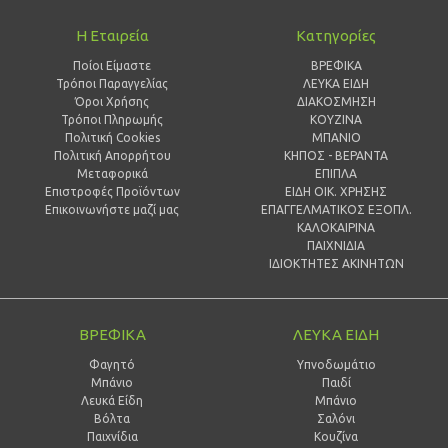
Η Εταιρεία
Κατηγορίες
Ποίοι Είμαστε
ΒΡΕΦΙΚΑ
Τρόποι Παραγγελίας
ΛΕΥΚΑ ΕΙΔΗ
Όροι Χρήσης
ΔΙΑΚΟΣΜΗΣΗ
Τρόποι Πληρωμής
ΚΟΥΖΙΝΑ
Πολιτική Cookies
ΜΠΑΝΙΟ
Πολιτική Απορρήτου
ΚΗΠΟΣ - ΒΕΡΑΝΤΑ
Μεταφορικά
ΕΠΙΠΛΑ
Επιστροφές Προϊόντων
ΕΙΔΗ ΟΙΚ. ΧΡΗΣΗΣ
Επικοινωνήστε μαζί μας
ΕΠΑΓΓΕΛΜΑΤΙΚΟΣ ΕΞΟΠΛ.
ΚΑΛΟΚΑΙΡΙΝΑ
ΠΑΙΧΝΙΔΙΑ
ΙΔΙΟΚΤΗΤΕΣ ΑΚΙΝΗΤΩΝ
ΒΡΕΦΙΚΑ
ΛΕΥΚΑ ΕΙΔΗ
Φαγητό
Υπνοδωμάτιο
Μπάνιο
Παιδί
Λευκά Είδη
Mπάνιο
Βόλτα
Σαλόνι
Παιχνίδια
Κουζίνα