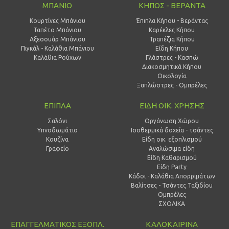
ΜΠΑΝΙΟ
ΚΗΠΟΣ - ΒΕΡΑΝΤΑ
Κουρτίνες Μπάνιου
Έπιπλα Κήπου - Βεράντας
Ταπέτο Μπάνιου
Καρέκλες Κήπου
Αξεσουάρ Μπάνιου
Τραπέζια Κήπου
Πιγκάλ - Καλάθια Μπάνιου
Είδη Κήπου
Καλάθια Ρούχων
Γλάστρες - Κασπώ
Διακοσμητικά Κήπου
Οικολογία
Ξαπλώστρες - Ομπρέλες
ΕΠΙΠΛΑ
ΕΙΔΗ ΟΙΚ. ΧΡΗΣΗΣ
Σαλόνι
Οργάνωση Χώρου
Υπνοδωμάτιο
Ισοθερμικά δοχεία - τσάντες
Κουζίνα
Είδη οικ. εξοπλισμού
Γραφείο
Αναλώσιμα είδη
Είδη Καθαρισμού
Είδη Party
Κάδοι - Καλάθια Απορριμάτων
Βαλίτσες - Τσάντες Ταξιδίου
Ομπρέλες
ΣΧΟΛΙΚΑ
ΕΠΑΓΓΕΛΜΑΤΙΚΟΣ ΕΞΟΠΛ.
ΚΑΛΟΚΑΙΡΙΝΑ