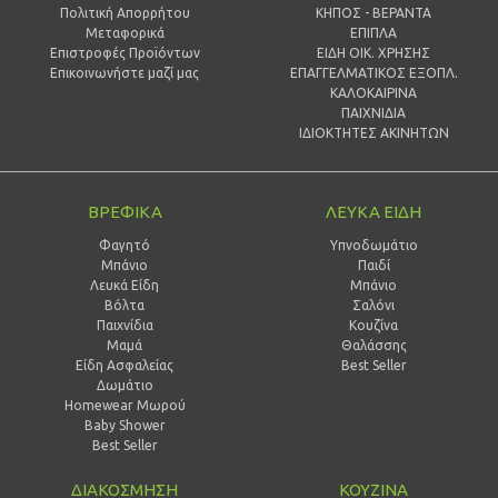
Πολιτική Απορρήτου
ΚΗΠΟΣ - ΒΕΡΑΝΤΑ
Μεταφορικά
ΕΠΙΠΛΑ
Επιστροφές Προϊόντων
ΕΙΔΗ ΟΙΚ. ΧΡΗΣΗΣ
Επικοινωνήστε μαζί μας
ΕΠΑΓΓΕΛΜΑΤΙΚΟΣ ΕΞΟΠΛ.
ΚΑΛΟΚΑΙΡΙΝΑ
ΠΑΙΧΝΙΔΙΑ
ΙΔΙΟΚΤΗΤΕΣ ΑΚΙΝΗΤΩΝ
ΒΡΕΦΙΚΑ
ΛΕΥΚΑ ΕΙΔΗ
Φαγητό
Υπνοδωμάτιο
Μπάνιο
Παιδί
Λευκά Είδη
Mπάνιο
Βόλτα
Σαλόνι
Παιχνίδια
Κουζίνα
Μαμά
Θαλάσσης
Είδη Ασφαλείας
Best Seller
Δωμάτιο
Homewear Μωρού
Baby Shower
Best Seller
ΔΙΑΚΟΣΜΗΣΗ
ΚΟΥΖΙΝΑ