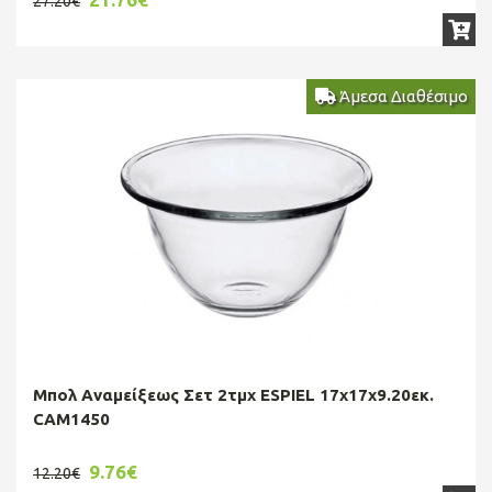
27.20€
Άμεσα Διαθέσιμο
Μπολ Aναμείξεως Σετ 2τμχ ESPIEL 17x17x9.20εκ.
CAM1450
9.76€
12.20€