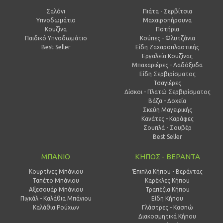
Σαλόνι
Πιάτα - Σερβίτσια
Υπνοδωμάτιο
Μαχαιροπήρουνα
Κουζίνα
Ποτήρια
Παιδικό Υπνοδωμάτιο
Κούπες - Φλυτζάνια
Best Seller
Είδη Ζαχαροπλαστικής
Εργαλεία Κουζίνας
Μπαχαριέρες - Λαδόξυδα
Είδη Σερβιρίσματος
Τσαγιέρες
Δίσκοι - Πλατώ Σερβιρίσματος
Βάζα - Δοχεία
Σκεύη Μαγειρικής
Κανάτες - Καράφες
Σουπλά - Σουβέρ
Best Seller
ΜΠΑΝΙΟ
ΚΗΠΟΣ - ΒΕΡΑΝΤΑ
Κουρτίνες Μπάνιου
Έπιπλα Κήπου - Βεράντας
Ταπέτο Μπάνιου
Καρέκλες Κήπου
Αξεσουάρ Μπάνιου
Τραπέζια Κήπου
Πιγκάλ - Καλάθια Μπάνιου
Είδη Κήπου
Καλάθια Ρούχων
Γλάστρες - Κασπώ
Διακοσμητικά Κήπου