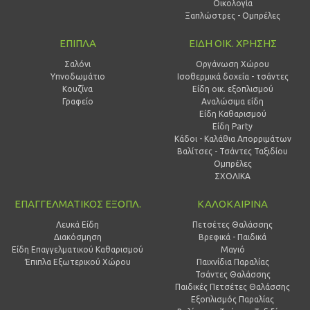
Οικολογία
Ξαπλώστρες - Ομπρέλες
ΕΠΙΠΛΑ
ΕΙΔΗ ΟΙΚ. ΧΡΗΣΗΣ
Σαλόνι
Οργάνωση Χώρου
Υπνοδωμάτιο
Ισοθερμικά δοχεία - τσάντες
Κουζίνα
Είδη οικ. εξοπλισμού
Γραφείο
Αναλώσιμα είδη
Είδη Καθαρισμού
Είδη Party
Κάδοι - Καλάθια Απορριμάτων
Βαλίτσες - Τσάντες Ταξιδίου
Ομπρέλες
ΣΧΟΛΙΚΑ
ΕΠΑΓΓΕΛΜΑΤΙΚΟΣ ΕΞΟΠΛ.
ΚΑΛΟΚΑΙΡΙΝΑ
Λευκά Είδη
Πετσέτες Θαλάσσης
Διακόσμηση
Βρεφικά - Παιδικά
Είδη Επαγγελματικού Καθαρισμού
Μαγιό
Έπιπλα Εξωτερικού Χώρου
Παιχνίδια Παραλίας
Τσάντες Θαλάσσης
Παιδικές Πετσέτες Θαλάσσης
Εξοπλισμός Παραλίας