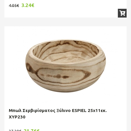
3.24€
4.05€
Μπωλ Σερβιρίσματος Ξύλινο ESPIEL 25x11εκ.
XYP230
21.76€