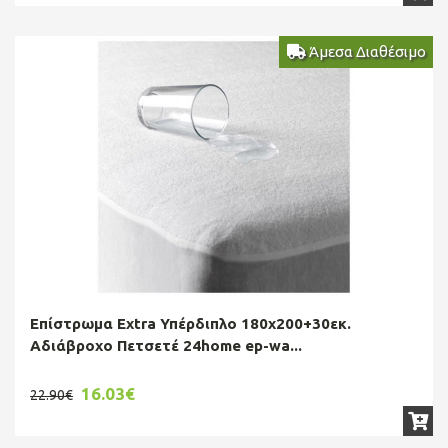
Άμεσα Διαθέσιμο
Επίστρωμα Extra Υπέρδιπλο 180χ200+30εκ.
Αδιάβροχο Πετσετέ 24home ep-wa...
16.03€
22.90€