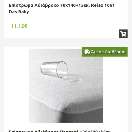
Επίστρωμα Αδιάβροχο 70x140+15εκ. Relax 1061
Das Baby
11.12€
Άμεσα Διαθέσιμο
Επίστρωμα Αδιάβροχο Πετσετέ 120χ200+35εκ.