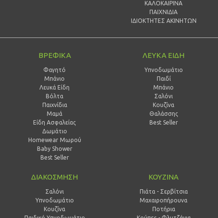
ΚΑΛΟΚΑΙΡΙΝΑ
ΠΑΙΧΝΙΔΙΑ
ΙΔΙΟΚΤΗΤΕΣ ΑΚΙΝΗΤΩΝ
ΒΡΕΦΙΚΑ
ΛΕΥΚΑ ΕΙΔΗ
Φαγητό
Υπνοδωμάτιο
Μπάνιο
Παιδί
Λευκά Είδη
Mπάνιο
Βόλτα
Σαλόνι
Παιχνίδια
Κουζίνα
Μαμά
Θαλάσσης
Είδη Ασφαλείας
Best Seller
Δωμάτιο
Homewear Μωρού
Baby Shower
Best Seller
ΔΙΑΚΟΣΜΗΣΗ
ΚΟΥΖΙΝΑ
Σαλόνι
Πιάτα - Σερβίτσια
Υπνοδωμάτιο
Μαχαιροπήρουνα
Κουζίνα
Ποτήρια
Παιδικό Υπνοδωμάτιο
Κούπες - Φλυτζάνια