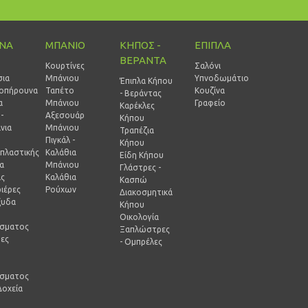
ΙΝΑ
ΜΠΑΝΙΟ
ΚΗΠΟΣ -
ΕΠΙΠΛΑ
ΒΕΡΑΝΤΑ
Κουρτίνες
Σαλόνι
σια
Μπάνιου
Υπνοδωμάτιο
Έπιπλα Κήπου
οπήρουνα
Ταπέτο
Κουζίνα
- Βεράντας
α
Μπάνιου
Γραφείο
Καρέκλες
-
Αξεσουάρ
Κήπου
νια
Μπάνιου
Τραπέζια
Πιγκάλ -
Κήπου
πλαστικής
Καλάθια
Είδη Κήπου
ία
Μπάνιου
Γλάστρες -
ας
Καλάθια
Κασπώ
ιέρες
Ρούχων
Διακοσμητικά
ξυδα
Κήπου
Οικολογία
ίσματος
Ξαπλώστρες
ρες
- Ομπρέλες
-
ίσματος
Δοχεία