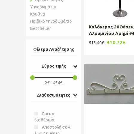
Υπνοδωμάτιο
Κουζίνα
Παιδικό Υπνοδωμάτιο
Καλόγερος 20Θέσε
Best Seller
Αλουμινίου Ασημί-
ESPIEL 40x40x180εκ
410.72€
513.40€
FLA328
Φίλτρα Αναζήτησης
Εύρος τιμής
2€ - 434€
Διαθεσιμότητες
Άμεσα
διαθέσιμο
Αποστολή σε 4
έως 7 ημέρες