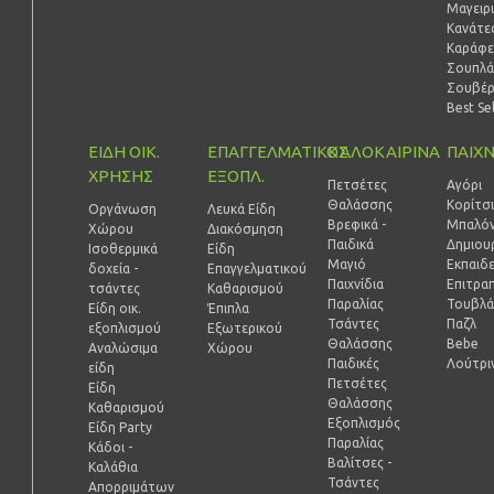
Μαγειρ
Κανάτες
Καράφε
Σουπλά
Σουβέ
Best Se
ΕΙΔΗ ΟΙΚ.
ΕΠΑΓΓΕΛΜΑΤΙΚΟΣ
ΚΑΛΟΚΑΙΡΙΝΑ
ΠΑΙΧΝ
ΧΡΗΣΗΣ
ΕΞΟΠΛ.
Πετσέτες
Αγόρι
Θαλάσσης
Κορίτσ
Οργάνωση
Λευκά Είδη
Βρεφικά -
Μπαλόν
Χώρου
Διακόσμηση
Παιδικά
Δημιουρ
Ισοθερμικά
Είδη
Μαγιό
Εκπαιδ
δοχεία -
Επαγγελματικού
Παιχνίδια
Επιτραπ
τσάντες
Καθαρισμού
Παραλίας
Τουβλά
Είδη οικ.
Έπιπλα
Τσάντες
Παζλ
εξοπλισμού
Εξωτερικού
Θαλάσσης
Bebe
Αναλώσιμα
Χώρου
Παιδικές
Λούτρι
είδη
Πετσέτες
Είδη
Θαλάσσης
Καθαρισμού
Εξοπλισμός
Είδη Party
Παραλίας
Κάδοι -
Βαλίτσες -
Καλάθια
Τσάντες
Απορριμάτων