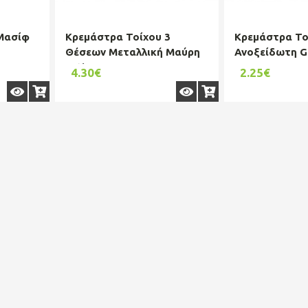
Μασίφ
Κρεμάστρα Τοίχου 3
Κρεμάστρα Το
Θέσεων Μεταλλική Μαύρη
Ανοξείδωτη G
Estia 20x2,5x30εκ. 02-
4,5x16,5εκ. S
4.30€
2.25€
18269