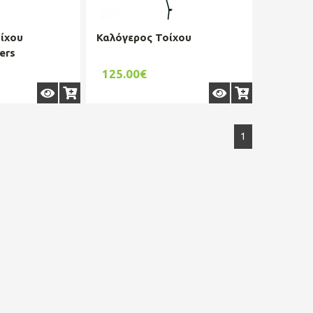
ίχου
Καλόγερος Τοίχου
ers
R00529250
125.00€
1