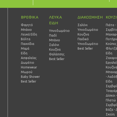
ΒΡΕΦΙΚΑ
ΛΕΥΚΑ
ΔΙΑΚΟΣΜΗΣΗ
ΚΟΥΖ
ΕΙΔΗ
Φαγητό
Σαλόνι
Πιάτα -
Μπάνιο
Υπνοδωμάτιο
Σερβίτ
Υπνοδωμάτιο
Λευκά Είδη
Κουζίνα
Μαχαιρ
Παιδί
Βόλτα
Παιδικό
Ποτήρι
Mπάνιο
Παιχνίδια
Υπνοδωμάτιο
Κούπες 
Σαλόνι
Μαμά
Best Seller
Φλυτζά
Κουζίνα
Είδη
Είδη
Θαλάσσης
Ασφαλείας
Ζαχαρο
Best Seller
Δωμάτιο
Εργαλε
Homewear
Κουζίν
Μωρού
Μπαχαρ
Baby Shower
- Λαδό
Best Seller
Είδη
Σερβιρ
Τσαγιέ
Δίσκοι 
Πλατώ
Σερβιρ
Βάζα - 
Σκεύη