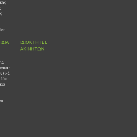
ικής
 -
ς
 -
ρ
ller
ΙΔΙΑ
ΙΔΙΟΚΤΗΤΕΣ
ΑΚΙΝΗΤΩΝ
ι
ια
γικά -
ευτικά
έζια
κια
να