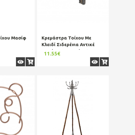
ίχου Μασίφ
Κρεμάστρα Τοίχου Με
Κλειδί Σιδερένια Αντικέ
Καφέ 19εκ. Royal Art
11.55€
CAS3/...