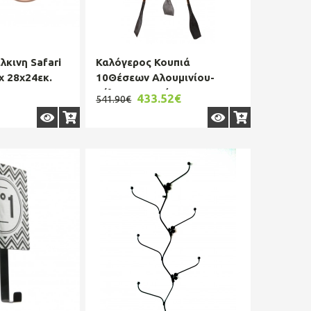
κινη Safari
Καλόγερος Κουπιά
x 28x24εκ.
10Θέσεων Αλουμινίου-
Ξύλινος Ασημί ESPIEL
433.52€
541.90€
100x100x200ε...