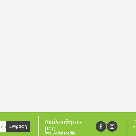
Ακολουθήστε
er
Εγγραφή
μας
π
στα Social Media