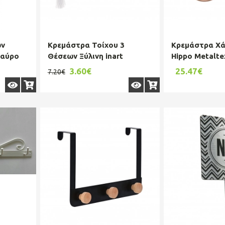
ων
Κρεμάστρα Τοίχου 3
Κρεμάστρα Χάλ
Μαύρο
Θέσεων Ξύλινη inart
Hippo Metalte
.
30x5x19εκ.
16-370102
3.60€
25.47€
7.20€