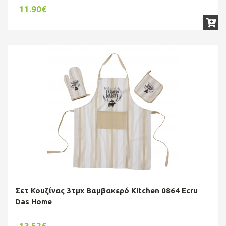
11.90€
Σετ Κουζίνας 3τμχ Βαμβακερό Kitchen 0864 Ecru
Das Home
13.52€