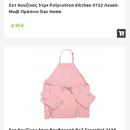
Σετ Κουζίνας 3τμχ Polycotton Kitchen 0722 Λευκό-
Μωβ-Πράσινο Das Home
6.95€
Σετ Κουζίνας 3τμχ Βαμβακερό Ροζ Essential 2639