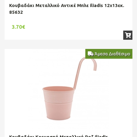
Κουβαδάκι Μεταλλικό Αντικέ Μπλε iliadis 12x13εκ.
85632
3.70€
Άμεσα Διαθέσιμο
Κουβαδάκι Κρεμαστό Μεταλλικό Ροζ iliadis