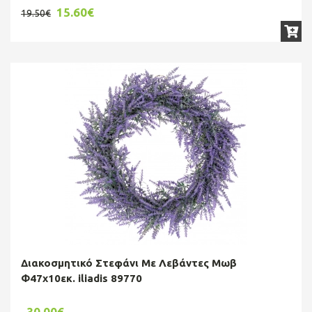
15.60€
19.50€
Διακοσμητικό Στεφάνι Με Λεβάντες Μωβ
Φ47x10εκ. iliadis 89770
30.00€