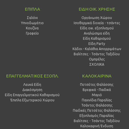
ΕΠΙΠΛΑ
ΕΙΔΗ ΟΙΚ. ΧΡΗΣΗΣ
Σαλόνι
Οργάνωση Χώρου
Υπνοδωμάτιο
Ισοθερμικά δοχεία - τσάντες
Κουζίνα
Είδη οικ. εξοπλισμού
Γραφείο
Αναλώσιμα είδη
Είδη Καθαρισμού
Είδη Party
Κάδοι - Καλάθια Απορριμάτων
Βαλίτσες - Τσάντες Ταξιδίου
Ομπρέλες
ΣΧΟΛΙΚΑ
ΕΠΑΓΓΕΛΜΑΤΙΚΟΣ ΕΞΟΠΛ.
ΚΑΛΟΚΑΙΡΙΝΑ
Λευκά Είδη
Πετσέτες Θαλάσσης
Διακόσμηση
Βρεφικά - Παιδικά
Είδη Επαγγελματικού Καθαρισμού
Μαγιό
Έπιπλα Εξωτερικού Χώρου
Παιχνίδια Παραλίας
Τσάντες Θαλάσσης
Παιδικές Πετσέτες Θαλάσσης
Εξοπλισμός Παραλίας
Βαλίτσες - Τσάντες Ταξιδίου
Καλοκαιρινή Ένδυση