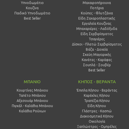
Υπνοδωμάτιο
Μαχαιροπήρουνα
Κουζίνα
Ποτήρια
Παιδικό Υπνοδωμάτιο
Κούπες - Φλυτζάνια
Best Seller
Είδη Ζαχαροπλαστικής
Εργαλεία Κουζίνας
Μπαχαριέρες - Λαδόξυδα
Είδη Σερβιρίσματος
Τσαγιέρες
Δίσκοι - Πλατώ Σερβιρίσματος
Βάζα - Δοχεία
Σκεύη Μαγειρικής
Κανάτες - Καράφες
Σουπλά - Σουβέρ
Best Seller
ΜΠΑΝΙΟ
ΚΗΠΟΣ - ΒΕΡΑΝΤΑ
Κουρτίνες Μπάνιου
Έπιπλα Κήπου - Βεράντας
Ταπέτο Μπάνιου
Καρέκλες Κήπου
Αξεσουάρ Μπάνιου
Τραπέζια Κήπου
Πιγκάλ - Καλάθια Μπάνιου
Είδη Κήπου
Καλάθια Ρούχων
Γλάστρες - Κασπώ
Διακοσμητικά Κήπου
Οικολογία
Ξαπλώστρες - Ομπρέλες