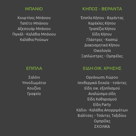
ΜΠΑΝΙΟ
ΚΗΠΟΣ - ΒΕΡΑΝΤΑ
Κουρτίνες Μπάνιου
Έπιπλα Κήπου - Βεράντας
Ταπέτο Μπάνιου
Καρέκλες Κήπου
Αξεσουάρ Μπάνιου
Τραπέζια Κήπου
Πιγκάλ - Καλάθια Μπάνιου
Είδη Κήπου
Καλάθια Ρούχων
Γλάστρες - Κασπώ
Διακοσμητικά Κήπου
Οικολογία
Ξαπλώστρες - Ομπρέλες
ΕΠΙΠΛΑ
ΕΙΔΗ ΟΙΚ. ΧΡΗΣΗΣ
Σαλόνι
Οργάνωση Χώρου
Υπνοδωμάτιο
Ισοθερμικά δοχεία - τσάντες
Κουζίνα
Είδη οικ. εξοπλισμού
Γραφείο
Αναλώσιμα είδη
Είδη Καθαρισμού
Είδη Party
Κάδοι - Καλάθια Απορριμάτων
Βαλίτσες - Τσάντες Ταξιδίου
Ομπρέλες
ΣΧΟΛΙΚΑ