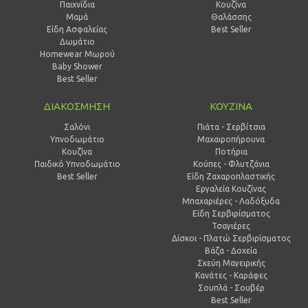
Παιχνίδια
Κουζίνα
Μαμά
Θαλάσσης
Είδη Ασφαλείας
Best Seller
Δωμάτιο
Homewear Μωρού
Baby Shower
Best Seller
ΔΙΑΚΟΣΜΗΣΗ
ΚΟΥΖΙΝΑ
Σαλόνι
Πιάτα - Σερβίτσια
Υπνοδωμάτιο
Μαχαιροπήρουνα
Κουζίνα
Ποτήρια
Παιδικό Υπνοδωμάτιο
Κούπες - Φλυτζάνια
Best Seller
Είδη Ζαχαροπλαστικής
Εργαλεία Κουζίνας
Μπαχαριέρες - Λαδόξυδα
Είδη Σερβιρίσματος
Τσαγιέρες
Δίσκοι - Πλατώ Σερβιρίσματος
Βάζα - Δοχεία
Σκεύη Μαγειρικής
Κανάτες - Καράφες
Σουπλά - Σουβέρ
Best Seller