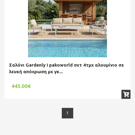
Σαλόνι Gardenly Ι pakoworld σετ 4τμχ αλουμίνιο σε
λευκή απόχρωση με γκ...
445.00€
1