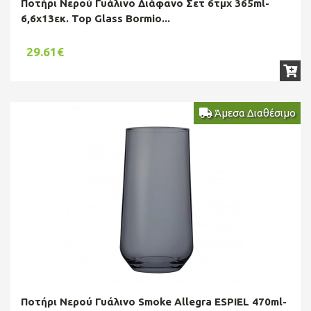
Ποτήρι Νερού Γυάλινο Διάφανο Σετ 6τμχ 365ml-
6,6x13εκ. Top Glass Bormio...
29.61€
Άμεσα Διαθέσιμο
Ποτήρι Νερού Γυάλινο Smoke Allegra ESPIEL 470ml-