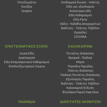
Υπνοδωμάτιο
Ισοθερμικά δοχεία - τσάντες
Κουζίνα
Είδη οικ. εξοπλισμού
Γραφείο
Αναλώσιμα είδη
Είδη Καθαρισμού
Είδη Party
Κάδοι - Καλάθια Απορριμάτων
Βαλίτσες - Τσάντες Ταξιδίου
Ομπρέλες
ΣΧΟΛΙΚΑ
ΕΠΑΓΓΕΛΜΑΤΙΚΟΣ ΕΞΟΠΛ.
ΚΑΛΟΚΑΙΡΙΝΑ
Λευκά Είδη
Πετσέτες Θαλάσσης
Διακόσμηση
Βρεφικά - Παιδικά
Είδη Επαγγελματικού Καθαρισμού
Μαγιό
Έπιπλα Εξωτερικού Χώρου
Παιχνίδια Παραλίας
Τσάντες Θαλάσσης
Παιδικές Πετσέτες Θαλάσσης
Εξοπλισμός Παραλίας
Βαλίτσες - Τσάντες Ταξιδίου
Καλοκαιρινή Ένδυση
Φουλάρια Παρεό Καφτάνια
ΠΑΙΧΝΙΔΙΑ
ΙΔΙΟΚΤΗΤΕΣ ΑΚΙΝΗΤΩΝ