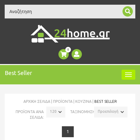
Search
0
Best Seller
ΑΡΧΙΚΉ ΣΕΛΊΔΑ
ΠΡΟΪΌΝΤΑ
ΚΟΥΖΙΝΑ
BEST SELLER
120
Προεπιλογή
ΠΡΟΪΟΝΤΑ ΑΝΑ
ΤΑΞΙΝΟΜΗΣΗ:
ΣΕΛΙΔΑ:
1