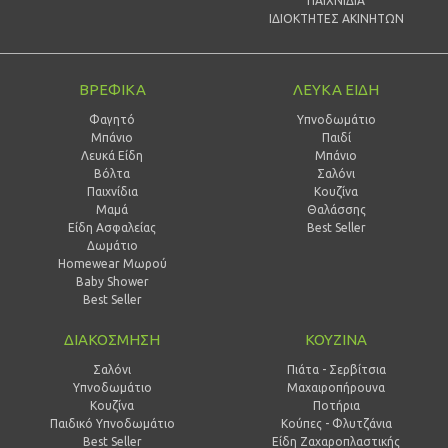
ΠΑΙΧΝΙΔΙΑ
ΙΔΙΟΚΤΗΤΕΣ ΑΚΙΝΗΤΩΝ
ΒΡΕΦΙΚΑ
ΛΕΥΚΑ ΕΙΔΗ
Φαγητό
Υπνοδωμάτιο
Μπάνιο
Παιδί
Λευκά Είδη
Mπάνιο
Βόλτα
Σαλόνι
Παιχνίδια
Κουζίνα
Μαμά
Θαλάσσης
Είδη Ασφαλείας
Best Seller
Δωμάτιο
Homewear Μωρού
Baby Shower
Best Seller
ΔΙΑΚΟΣΜΗΣΗ
ΚΟΥΖΙΝΑ
Σαλόνι
Πιάτα - Σερβίτσια
Υπνοδωμάτιο
Μαχαιροπήρουνα
Κουζίνα
Ποτήρια
Παιδικό Υπνοδωμάτιο
Κούπες - Φλυτζάνια
Best Seller
Είδη Ζαχαροπλαστικής