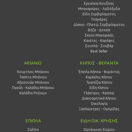
Εργαλεία Κουζίνας
Μπαχαριέρες - Λαδόξυδα
Είδη Σερβιρίσματος
Τσαγιέρες
Δίσκοι - Πλατώ Σερβιρίσματος
Βάζα - Δοχεία
Σκεύη Μαγειρικής
Κανάτες - Καράφες
Σουπλά - Σουβέρ
Best Seller
ΜΠΑΝΙΟ
ΚΗΠΟΣ - ΒΕΡΑΝΤΑ
Κουρτίνες Μπάνιου
Έπιπλα Κήπου - Βεράντας
Ταπέτο Μπάνιου
Καρέκλες Κήπου
Αξεσουάρ Μπάνιου
Τραπέζια Κήπου
Πιγκάλ - Καλάθια Μπάνιου
Είδη Κήπου
Καλάθια Ρούχων
Γλάστρες - Κασπώ
Διακοσμητικά Κήπου
Οικολογία
Ξαπλώστρες - Ομπρέλες
ΕΠΙΠΛΑ
ΕΙΔΗ ΟΙΚ. ΧΡΗΣΗΣ
Σαλόνι
Οργάνωση Χώρου