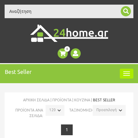
Search
0
Best Seller
ΑΡΧΙΚΉ ΣΕΛΊΔΑ
ΠΡΟΪΌΝΤΑ
ΚΟΥΖΙΝΑ
BEST SELLER
120
Προεπιλογή
ΠΡΟΪΟΝΤΑ ΑΝΑ
ΤΑΞΙΝΟΜΗΣΗ:
ΣΕΛΙΔΑ:
1