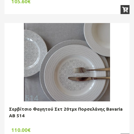
105.60€
Σερβίτσιο Φαγητού Σετ 20τμχ Πορσελάνης Bavaria
AB 514
110.00€