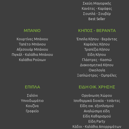
Σκεύη Μαγειρικής
Κανάτες - Καράφες
Σουπλά - Σουβέρ
Best Seller
ΜΠΑΝΙΟ
ΚΗΠΟΣ - ΒΕΡΑΝΤΑ
Κουρτίνες Μπάνιου
Έπιπλα Κήπου - Βεράντας
Ταπέτο Μπάνιου
Καρέκλες Κήπου
Αξεσουάρ Μπάνιου
Τραπέζια Κήπου
Πιγκάλ - Καλάθια Μπάνιου
Είδη Κήπου
Καλάθια Ρούχων
Γλάστρες - Κασπώ
Διακοσμητικά Κήπου
Οικολογία
Ξαπλώστρες - Ομπρέλες
ΕΠΙΠΛΑ
ΕΙΔΗ ΟΙΚ. ΧΡΗΣΗΣ
Σαλόνι
Οργάνωση Χώρου
Υπνοδωμάτιο
Ισοθερμικά δοχεία - τσάντες
Κουζίνα
Είδη οικ. εξοπλισμού
Γραφείο
Αναλώσιμα είδη
Είδη Καθαρισμού
Είδη Party
Κάδοι - Καλάθια Απορριμάτων