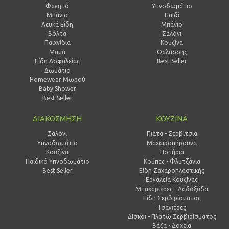
Φαγητό
Υπνοδωμάτιο
Μπάνιο
Παιδί
Λευκά Είδη
Mπάνιο
Βόλτα
Σαλόνι
Παιχνίδια
Κουζίνα
Μαμά
Θαλάσσης
Είδη Ασφαλείας
Best Seller
Δωμάτιο
Homewear Μωρού
Baby Shower
Best Seller
ΔΙΑΚΟΣΜΗΣΗ
ΚΟΥΖΙΝΑ
Σαλόνι
Πιάτα - Σερβίτσια
Υπνοδωμάτιο
Μαχαιροπήρουνα
Κουζίνα
Ποτήρια
Παιδικό Υπνοδωμάτιο
Κούπες - Φλυτζάνια
Best Seller
Είδη Ζαχαροπλαστικής
Εργαλεία Κουζίνας
Μπαχαριέρες - Λαδόξυδα
Είδη Σερβιρίσματος
Τσαγιέρες
Δίσκοι - Πλατώ Σερβιρίσματος
Βάζα - Δοχεία