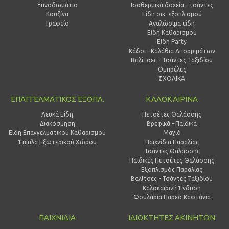
Υπνοδωμάτιο
Ισοθερμικά δοχεία - τσάντες
Κουζίνα
Είδη οικ. εξοπλισμού
Γραφείο
Αναλώσιμα είδη
Είδη Καθαρισμού
Είδη Party
Κάδοι - Καλάθια Απορριμάτων
Βαλίτσες - Τσάντες Ταξιδίου
Ομπρέλες
ΣΧΟΛΙΚΑ
ΕΠΑΓΓΕΛΜΑΤΙΚΟΣ ΕΞΟΠΛ.
ΚΑΛΟΚΑΙΡΙΝΑ
Λευκά Είδη
Πετσέτες Θαλάσσης
Διακόσμηση
Βρεφικά - Παιδικά
Είδη Επαγγελματικού Καθαρισμού
Μαγιό
Έπιπλα Εξωτερικού Χώρου
Παιχνίδια Παραλίας
Τσάντες Θαλάσσης
Παιδικές Πετσέτες Θαλάσσης
Εξοπλισμός Παραλίας
Βαλίτσες - Τσάντες Ταξιδίου
Καλοκαιρινή Ένδυση
Φουλάρια Παρεό Καφτάνια
ΠΑΙΧΝΙΔΙΑ
ΙΔΙΟΚΤΗΤΕΣ ΑΚΙΝΗΤΩΝ