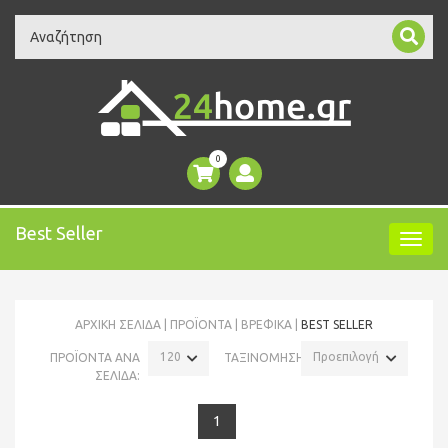
Search
0
Best Seller
ΑΡΧΙΚΉ ΣΕΛΊΔΑ
ΠΡΟΪΌΝΤΑ
ΒΡΕΦΙΚΑ
BEST SELLER
120
Προεπιλογή
ΠΡΟΪΟΝΤΑ ΑΝΑ
ΤΑΞΙΝΟΜΗΣΗ:
ΣΕΛΙΔΑ:
1