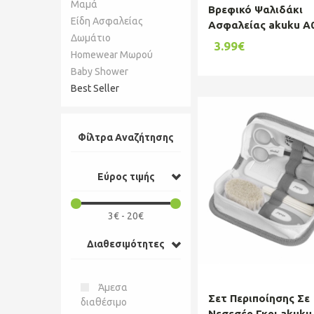
Μαμά
Βρεφικό Ψαλιδάκι
Είδη Ασφαλείας
Ασφαλείας akuku A
Δωμάτιο
3.99€
Homewear Μωρού
Baby Shower
Best Seller
Φίλτρα Αναζήτησης
Εύρος τιμής
3€ - 20€
Διαθεσιμότητες
Άμεσα
Σετ Περιποίησης Σε
διαθέσιμο
Νεσεσέρ Γκρι akuku