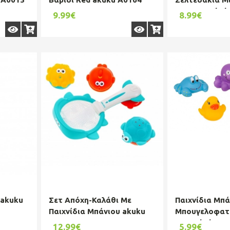
40x60εκ. akuk
9.99€
8.99€
 akuku
Σετ Απόχη-Καλάθι Με
Παιχνίδια Μπά
Παιχνίδια Μπάνιου akuku
Μπουγελοφατ
A0456
5τμχ akuku A
12.99€
5.99€