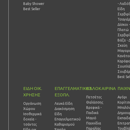
Baby Shower
- Λαδό
Best Seller
Είδη
Σερβιρ
Τσαγιέ
Δίσκοι 
Πλατώ
Σερβιρ
Βάζα - 
Σκεύη
Μαγειρ
Κανάτες
Καράφε
Σουπλά
Σουβέ
Best Se
ΕΙΔΗ ΟΙΚ.
ΕΠΑΓΓΕΛΜΑΤΙΚΟΣ
ΚΑΛΟΚΑΙΡΙΝΑ
ΠΑΙΧΝ
ΧΡΗΣΗΣ
ΕΞΟΠΛ.
Πετσέτες
Αγόρι
Θαλάσσης
Κορίτσ
Οργάνωση
Λευκά Είδη
Βρεφικά -
Μπαλόν
Χώρου
Διακόσμηση
Παιδικά
Δημιουρ
Ισοθερμικά
Είδη
Μαγιό
Εκπαιδ
δοχεία -
Επαγγελματικού
Παιχνίδια
Επιτραπ
τσάντες
Καθαρισμού
Παραλίας
Τουβλά
Είδη οικ.
Έπιπλα