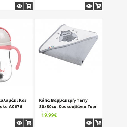
Καλαμάκι Kαι
Κάπα Βαμβακερή-Terry
kuku A0676
80x80εκ. Κουκουβάγια Γκρι
akuku A1238
19.99€