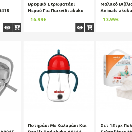
Βρεφικό Στρωματάκι
Μαλακό Βιβλια
0418
Νερού Για Παιχνίδι akuku
Animals akuk
A0487
16.99€
13.99€
Ποτηράκι Mε Καλαμάκι Kαι
Σετ 15τμχ Πο
 A0015
Βαρίδι Red akuku A0164
Σελτεδάκια Μ