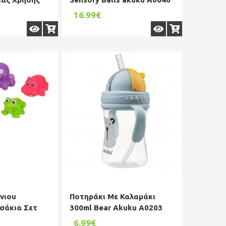
u A0500
16.99€
νιου
Ποτηράκι Με Καλαμάκι
σάκια Σετ
300ml Bear Akuku A0203
0363
6.99€