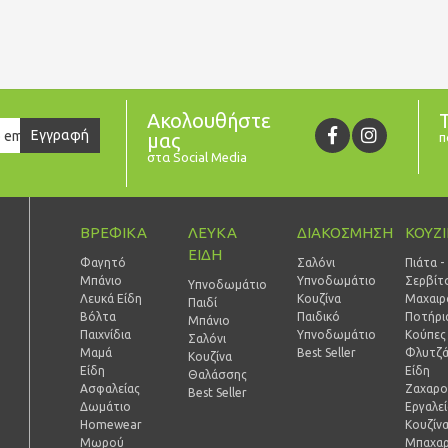
Ακολουθήστε
er
Εγγραφή
μας
π
στα Social Media
ΒΡΕΦΙΚΑ
ΛΕΥΚΑ
ΔΙΑΚΟΣΜΗΣΗ
ΚΟΥΖ
ΕΙΔΗ
Φαγητό
Σαλόνι
Πιάτα -
Μπάνιο
Υπνοδωμάτιο
Σερβίτ
Υπνοδωμάτιο
Λευκά Είδη
Κουζίνα
Μαχαιρ
Παιδί
Βόλτα
Παιδικό
Ποτήρι
Mπάνιο
Παιχνίδια
Υπνοδωμάτιο
Κούπες 
Σαλόνι
Μαμά
Best Seller
Φλυτζά
Κουζίνα
Είδη
Είδη
Θαλάσσης
Ασφαλείας
Ζαχαρο
Best Seller
Δωμάτιο
Εργαλε
Homewear
Κουζίν
Μωρού
Μπαχαρ