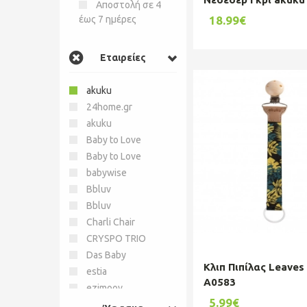
Αποστολή σε 4
έως 7 ημέρες
18.99€
Εταιρείες
akuku
24home.gr
akuku
Baby to Love
Baby to Love
babywise
Bbluv
Bbluv
Charli Chair
CRYSPO TRIO
Das Baby
Κλιπ Πιπίλας Leaves
estia
A0583
ezimoov
5.99€
Greenwich Polo Club