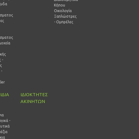
ξυδα
Κήπου
Οικολογία
ίσματος
Ξαπλώστρες
ρες
- Ομπρέλες
-
ίσματος
Δοχεία
ικής
 -
ς
 -
ρ
ller
ΙΔΙΑ
ΙΔΙΟΚΤΗΤΕΣ
ΑΚΙΝΗΤΩΝ
ι
ια
γικά -
ευτικά
έζια
κια