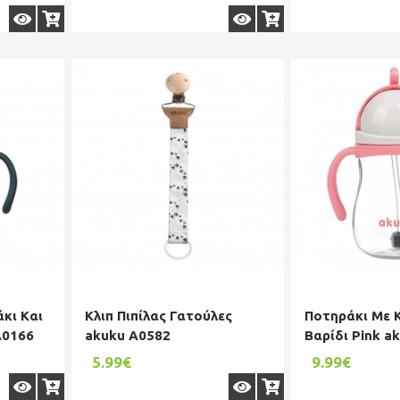
κι Kαι
Κλιπ Πιπίλας Γατούλες
Ποτηράκι Mε 
A0166
akuku A0582
Βαρίδι Pink a
5.99€
9.99€