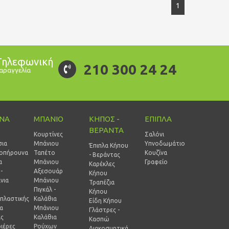
1
Τηλεφωνική
210 300 24 24
αραγγελία
ΙΝΑ
ΜΠΑΝΙΟ
ΚΗΠΟΣ -
ΕΠΙΠΛΑ
ΒΕΡΑΝΤΑ
Κουρτίνες
Σαλόνι
σια
Μπάνιου
Υπνοδωμάτιο
Έπιπλα Κήπου
οπήρουνα
Ταπέτο
Κουζίνα
- Βεράντας
α
Μπάνιου
Γραφείο
Καρέκλες
-
Αξεσουάρ
Κήπου
νια
Μπάνιου
Τραπέζια
Πιγκάλ -
Κήπου
πλαστικής
Καλάθια
Είδη Κήπου
ία
Μπάνιου
Γλάστρες -
ας
Καλάθια
Κασπώ
ιέρες
Ρούχων
Διακοσμητικά