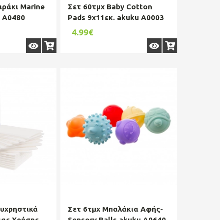
ράκι Marine
Σετ 60τμχ Baby Cotton
u A0480
Pads 9x11εκ. akuku A0003
4.99€
λυχρηστικά
Σετ 6τμχ Μπαλάκια Αφής-
ιας Χρήσης
Sensory Balls akuku A0640