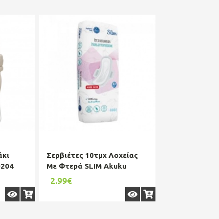
άκι
Σερβιέτες 10τμχ Λοχείας
0204
Με Φτερά SLIM Akuku
A0069
2.99€