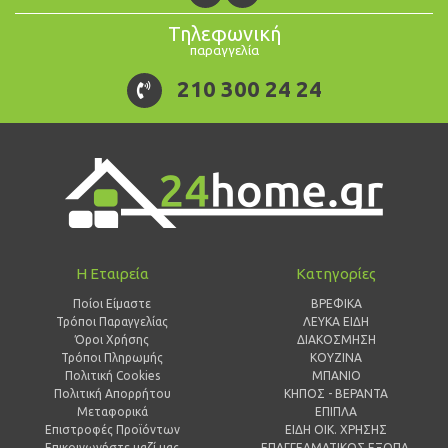
Τηλεφωνική
παραγγελία
210 300 24 24
Η Εταιρεία
Κατηγορίες
Ποίοι Είμαστε
ΒΡΕΦΙΚΑ
Τρόποι Παραγγελίας
ΛΕΥΚΑ ΕΙΔΗ
Όροι Χρήσης
ΔΙΑΚΟΣΜΗΣΗ
Τρόποι Πληρωμής
ΚΟΥΖΙΝΑ
Πολιτική Cookies
ΜΠΑΝΙΟ
Πολιτική Απορρήτου
ΚΗΠΟΣ - ΒΕΡΑΝΤΑ
Μεταφορικά
ΕΠΙΠΛΑ
Επιστροφές Προϊόντων
ΕΙΔΗ ΟΙΚ. ΧΡΗΣΗΣ
Επικοινωνήστε μαζί μας
ΕΠΑΓΓΕΛΜΑΤΙΚΟΣ ΕΞΟΠΛ.