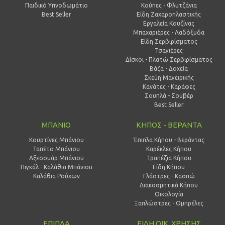
Παιδικό Υπνοδωμάτιο
Κούπες - Φλυτζάνια
Best Seller
Είδη Ζαχαροπλαστικής
Εργαλεία Κουζίνας
Μπαχαριέρες - Λαδόξυδα
Είδη Σερβιρίσματος
Τσαγιέρες
Δίσκοι - Πλατώ Σερβιρίσματος
Βάζα - Δοχεία
Σκεύη Μαγειρικής
Κανάτες - Καράφες
Σουπλά - Σουβέρ
Best Seller
ΜΠΑΝΙΟ
ΚΗΠΟΣ - ΒΕΡΑΝΤΑ
Κουρτίνες Μπάνιου
Έπιπλα Κήπου - Βεράντας
Ταπέτο Μπάνιου
Καρέκλες Κήπου
Αξεσουάρ Μπάνιου
Τραπέζια Κήπου
Πιγκάλ - Καλάθια Μπάνιου
Είδη Κήπου
Καλάθια Ρούχων
Γλάστρες - Κασπώ
Διακοσμητικά Κήπου
Οικολογία
Ξαπλώστρες - Ομπρέλες
ΕΠΙΠΛΑ
ΕΙΔΗ ΟΙΚ. ΧΡΗΣΗΣ