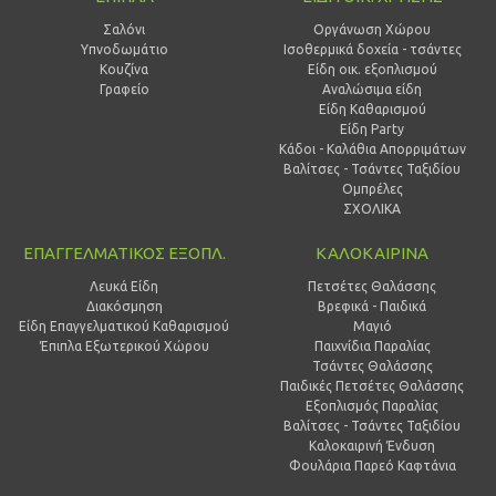
Σαλόνι
Οργάνωση Χώρου
Υπνοδωμάτιο
Ισοθερμικά δοχεία - τσάντες
Κουζίνα
Είδη οικ. εξοπλισμού
Γραφείο
Αναλώσιμα είδη
Είδη Καθαρισμού
Είδη Party
Κάδοι - Καλάθια Απορριμάτων
Βαλίτσες - Τσάντες Ταξιδίου
Ομπρέλες
ΣΧΟΛΙΚΑ
ΕΠΑΓΓΕΛΜΑΤΙΚΟΣ ΕΞΟΠΛ.
ΚΑΛΟΚΑΙΡΙΝΑ
Λευκά Είδη
Πετσέτες Θαλάσσης
Διακόσμηση
Βρεφικά - Παιδικά
Είδη Επαγγελματικού Καθαρισμού
Μαγιό
Έπιπλα Εξωτερικού Χώρου
Παιχνίδια Παραλίας
Τσάντες Θαλάσσης
Παιδικές Πετσέτες Θαλάσσης
Εξοπλισμός Παραλίας
Βαλίτσες - Τσάντες Ταξιδίου
Καλοκαιρινή Ένδυση
Φουλάρια Παρεό Καφτάνια