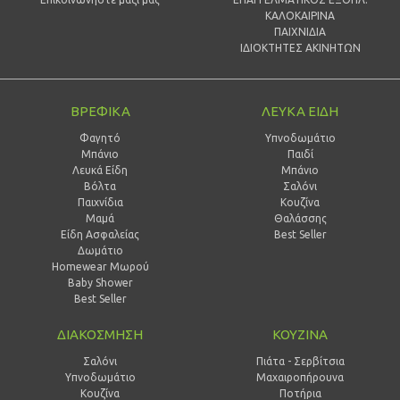
ΚΑΛΟΚΑΙΡΙΝΑ
ΠΑΙΧΝΙΔΙΑ
ΙΔΙΟΚΤΗΤΕΣ ΑΚΙΝΗΤΩΝ
ΒΡΕΦΙΚΑ
ΛΕΥΚΑ ΕΙΔΗ
Φαγητό
Υπνοδωμάτιο
Μπάνιο
Παιδί
Λευκά Είδη
Mπάνιο
Βόλτα
Σαλόνι
Παιχνίδια
Κουζίνα
Μαμά
Θαλάσσης
Είδη Ασφαλείας
Best Seller
Δωμάτιο
Homewear Μωρού
Baby Shower
Best Seller
ΔΙΑΚΟΣΜΗΣΗ
ΚΟΥΖΙΝΑ
Σαλόνι
Πιάτα - Σερβίτσια
Υπνοδωμάτιο
Μαχαιροπήρουνα
Κουζίνα
Ποτήρια