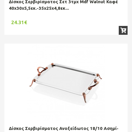
Δίσκος Σερβιρίσματος Σετ 3τμχ Mdf Walnut Καφέ
40x30x5,5εκ.-35x25x4,8εκ...
24.31€
Δίσκος Σερβιρίσματος Ανοξείδωτος 18/10 Ασημί-