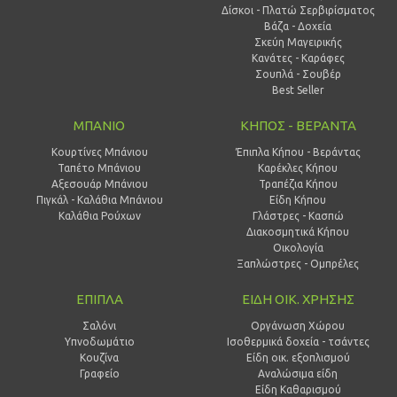
Δίσκοι - Πλατώ Σερβιρίσματος
Βάζα - Δοχεία
Σκεύη Μαγειρικής
Κανάτες - Καράφες
Σουπλά - Σουβέρ
Best Seller
ΜΠΑΝΙΟ
ΚΗΠΟΣ - ΒΕΡΑΝΤΑ
Κουρτίνες Μπάνιου
Έπιπλα Κήπου - Βεράντας
Ταπέτο Μπάνιου
Καρέκλες Κήπου
Αξεσουάρ Μπάνιου
Τραπέζια Κήπου
Πιγκάλ - Καλάθια Μπάνιου
Είδη Κήπου
Καλάθια Ρούχων
Γλάστρες - Κασπώ
Διακοσμητικά Κήπου
Οικολογία
Ξαπλώστρες - Ομπρέλες
ΕΠΙΠΛΑ
ΕΙΔΗ ΟΙΚ. ΧΡΗΣΗΣ
Σαλόνι
Οργάνωση Χώρου
Υπνοδωμάτιο
Ισοθερμικά δοχεία - τσάντες
Κουζίνα
Είδη οικ. εξοπλισμού
Γραφείο
Αναλώσιμα είδη
Είδη Καθαρισμού