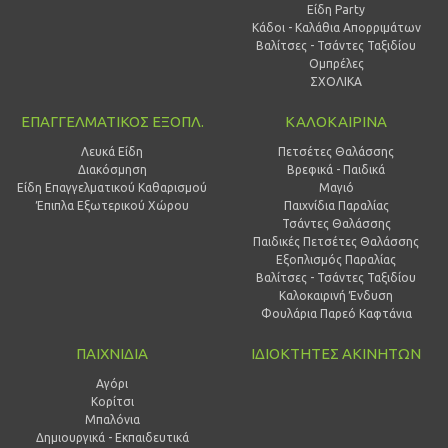
Είδη Party
Κάδοι - Καλάθια Απορριμάτων
Βαλίτσες - Τσάντες Ταξιδίου
Ομπρέλες
ΣΧΟΛΙΚΑ
ΕΠΑΓΓΕΛΜΑΤΙΚΟΣ ΕΞΟΠΛ.
ΚΑΛΟΚΑΙΡΙΝΑ
Λευκά Είδη
Πετσέτες Θαλάσσης
Διακόσμηση
Βρεφικά - Παιδικά
Είδη Επαγγελματικού Καθαρισμού
Μαγιό
Έπιπλα Εξωτερικού Χώρου
Παιχνίδια Παραλίας
Τσάντες Θαλάσσης
Παιδικές Πετσέτες Θαλάσσης
Εξοπλισμός Παραλίας
Βαλίτσες - Τσάντες Ταξιδίου
Καλοκαιρινή Ένδυση
Φουλάρια Παρεό Καφτάνια
ΠΑΙΧΝΙΔΙΑ
ΙΔΙΟΚΤΗΤΕΣ ΑΚΙΝΗΤΩΝ
Αγόρι
Κορίτσι
Μπαλόνια
Δημιουργικά - Εκπαιδευτικά