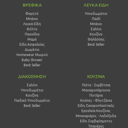
ΒΡΕΦΙΚΑ
ΛΕΥΚΑ ΕΙΔΗ
Φαγητό
Υπνοδωμάτιο
Μπάνιο
Παιδί
Λευκά Είδη
Mπάνιο
Βόλτα
Σαλόνι
Παιχνίδια
Κουζίνα
Μαμά
Θαλάσσης
Είδη Ασφαλείας
Best Seller
Δωμάτιο
Homewear Μωρού
Baby Shower
Best Seller
ΔΙΑΚΟΣΜΗΣΗ
ΚΟΥΖΙΝΑ
Σαλόνι
Πιάτα - Σερβίτσια
Υπνοδωμάτιο
Μαχαιροπήρουνα
Κουζίνα
Ποτήρια
Παιδικό Υπνοδωμάτιο
Κούπες - Φλυτζάνια
Best Seller
Είδη Ζαχαροπλαστικής
Εργαλεία Κουζίνας
Μπαχαριέρες - Λαδόξυδα
Είδη Σερβιρίσματος
Τσαγιέρες