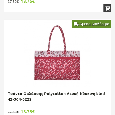
13.75€
27.50€
Άμεσα Διαθέσιμο
Τσάντα Θαλάσσης Polycotton Λευκή-Κόκκινη ble 5-
42-304-0222
13.75€
27.50€