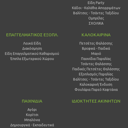
Είδη Party
Κάδοι - Καλάθια Απορριμάτων
Βαλίτσες - Τσάντες Ταξιδίου
Ομπρέλες
ΣΧΟΛΙΚΑ
ΕΠΑΓΓΕΛΜΑΤΙΚΟΣ ΕΞΟΠΛ.
ΚΑΛΟΚΑΙΡΙΝΑ
Λευκά Είδη
Πετσέτες Θαλάσσης
Διακόσμηση
Βρεφικά - Παιδικά
Είδη Επαγγελματικού Καθαρισμού
Μαγιό
Έπιπλα Εξωτερικού Χώρου
Παιχνίδια Παραλίας
Τσάντες Θαλάσσης
Παιδικές Πετσέτες Θαλάσσης
Εξοπλισμός Παραλίας
Βαλίτσες - Τσάντες Ταξιδίου
Καλοκαιρινή Ένδυση
Φουλάρια Παρεό Καφτάνια
ΠΑΙΧΝΙΔΙΑ
ΙΔΙΟΚΤΗΤΕΣ ΑΚΙΝΗΤΩΝ
Αγόρι
Κορίτσι
Μπαλόνια
Δημιουργικά - Εκπαιδευτικά