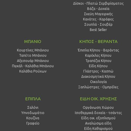
Δίσκοι - Πλατώ Σερβιρίσματος
Βάζα - Δοχεία
Σκεύη Μαγειρικής
Κανάτες - Καράφες
Σουπλά - Σουβέρ
Best Seller
ΜΠΑΝΙΟ
ΚΗΠΟΣ - ΒΕΡΑΝΤΑ
Κουρτίνες Μπάνιου
Έπιπλα Κήπου - Βεράντας
Ταπέτο Μπάνιου
Καρέκλες Κήπου
Αξεσουάρ Μπάνιου
Τραπέζια Κήπου
Πιγκάλ - Καλάθια Μπάνιου
Είδη Κήπου
Καλάθια Ρούχων
Γλάστρες - Κασπώ
Διακοσμητικά Κήπου
Οικολογία
Ξαπλώστρες - Ομπρέλες
ΕΠΙΠΛΑ
ΕΙΔΗ ΟΙΚ. ΧΡΗΣΗΣ
Σαλόνι
Οργάνωση Χώρου
Υπνοδωμάτιο
Ισοθερμικά δοχεία - τσάντες
Κουζίνα
Είδη οικ. εξοπλισμού
Γραφείο
Αναλώσιμα είδη
Είδη Καθαρισμού