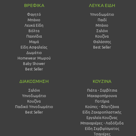
ΒΡΕΦΙΚΑ
ΛΕΥΚΑ ΕΙΔΗ
Φαγητό
Υπνοδωμάτιο
Μπάνιο
Παιδί
Λευκά Είδη
Mπάνιο
Βόλτα
Σαλόνι
Παιχνίδια
Κουζίνα
Μαμά
Θαλάσσης
Είδη Ασφαλείας
Best Seller
Δωμάτιο
Homewear Μωρού
Baby Shower
Best Seller
ΔΙΑΚΟΣΜΗΣΗ
ΚΟΥΖΙΝΑ
Σαλόνι
Πιάτα - Σερβίτσια
Υπνοδωμάτιο
Μαχαιροπήρουνα
Κουζίνα
Ποτήρια
Παιδικό Υπνοδωμάτιο
Κούπες - Φλυτζάνια
Best Seller
Είδη Ζαχαροπλαστικής
Εργαλεία Κουζίνας
Μπαχαριέρες - Λαδόξυδα
Είδη Σερβιρίσματος
Τσαγιέρες