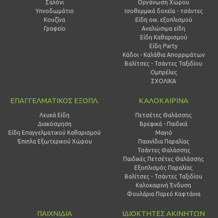
Σαλόνι
Οργάνωση Χώρου
Υπνοδωμάτιο
Ισοθερμικά δοχεία - τσάντες
Κουζίνα
Είδη οικ. εξοπλισμού
Γραφείο
Αναλώσιμα είδη
Είδη Καθαρισμού
Είδη Party
Κάδοι - Καλάθια Απορριμάτων
Βαλίτσες - Τσάντες Ταξιδίου
Ομπρέλες
ΣΧΟΛΙΚΑ
ΕΠΑΓΓΕΛΜΑΤΙΚΟΣ ΕΞΟΠΛ.
ΚΑΛΟΚΑΙΡΙΝΑ
Λευκά Είδη
Πετσέτες Θαλάσσης
Διακόσμηση
Βρεφικά - Παιδικά
Είδη Επαγγελματικού Καθαρισμού
Μαγιό
Έπιπλα Εξωτερικού Χώρου
Παιχνίδια Παραλίας
Τσάντες Θαλάσσης
Παιδικές Πετσέτες Θαλάσσης
Εξοπλισμός Παραλίας
Βαλίτσες - Τσάντες Ταξιδίου
Καλοκαιρινή Ένδυση
Φουλάρια Παρεό Καφτάνια
ΠΑΙΧΝΙΔΙΑ
ΙΔΙΟΚΤΗΤΕΣ ΑΚΙΝΗΤΩΝ