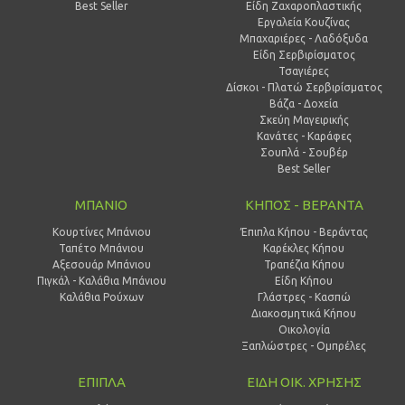
Best Seller
Είδη Ζαχαροπλαστικής
Εργαλεία Κουζίνας
Μπαχαριέρες - Λαδόξυδα
Είδη Σερβιρίσματος
Τσαγιέρες
Δίσκοι - Πλατώ Σερβιρίσματος
Βάζα - Δοχεία
Σκεύη Μαγειρικής
Κανάτες - Καράφες
Σουπλά - Σουβέρ
Best Seller
ΜΠΑΝΙΟ
ΚΗΠΟΣ - ΒΕΡΑΝΤΑ
Κουρτίνες Μπάνιου
Έπιπλα Κήπου - Βεράντας
Ταπέτο Μπάνιου
Καρέκλες Κήπου
Αξεσουάρ Μπάνιου
Τραπέζια Κήπου
Πιγκάλ - Καλάθια Μπάνιου
Είδη Κήπου
Καλάθια Ρούχων
Γλάστρες - Κασπώ
Διακοσμητικά Κήπου
Οικολογία
Ξαπλώστρες - Ομπρέλες
ΕΠΙΠΛΑ
ΕΙΔΗ ΟΙΚ. ΧΡΗΣΗΣ