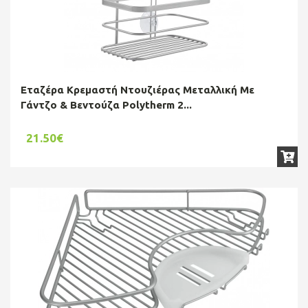
Εταζέρα Κρεμαστή Ντουζιέρας Μεταλλική Με
Γάντζο & Βεντούζα Polytherm 2...
21.50€