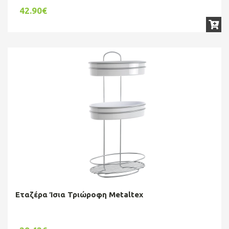
42.90€
Εταζέρα Ίσια Τριώροφη Metaltex