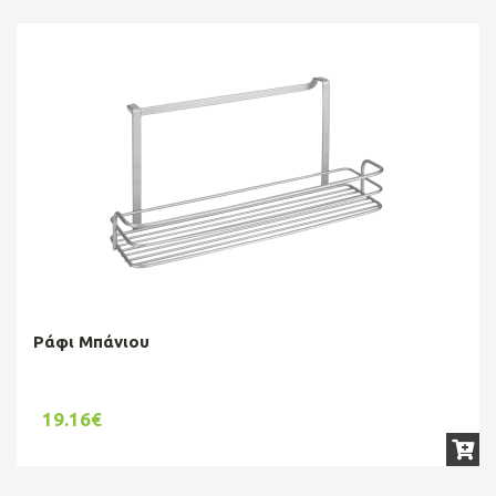
Ράφι Μπάνιου
19.16€