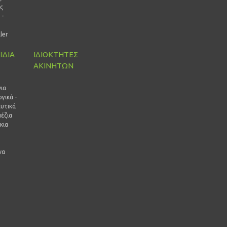
ς
 -
ρ
ller
ΙΔΙΑ
ΙΔΙΟΚΤΗΤΕΣ
ΑΚΙΝΗΤΩΝ
ι
ια
γικά -
ευτικά
έζια
κια
να