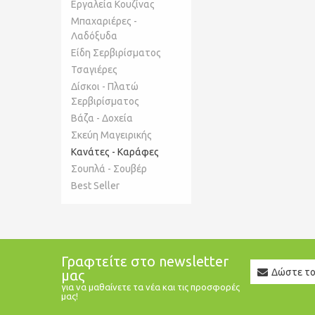
Εργαλεία Κουζίνας
Μπαχαριέρες -
Λαδόξυδα
Είδη Σερβιρίσματος
Τσαγιέρες
Δίσκοι - Πλατώ
Σερβιρίσματος
Βάζα - Δοχεία
Σκεύη Μαγειρικής
Κανάτες - Καράφες
Σουπλά - Σουβέρ
Best Seller
Γραφτείτε στο newsletter
Newslett
μας
Email
για να μαθαίνετε τα νέα και τις προσφορές
μας!