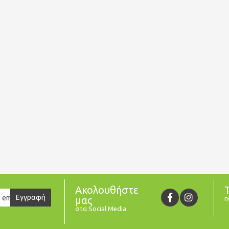
Ακολουθήστε
er
Εγγραφή
μας
π
στα Social Media