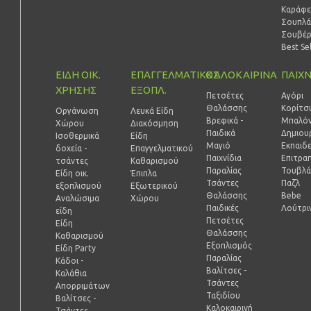
Καράφε
Σουπλά
Σουβέ
Best Se
ΕΙΔΗ ΟΙΚ.
ΕΠΑΓΓΕΛΜΑΤΙΚΟΣ
ΚΑΛΟΚΑΙΡΙΝΑ
ΠΑΙΧΝ
ΧΡΗΣΗΣ
ΕΞΟΠΛ.
Πετσέτες
Αγόρι
Θαλάσσης
Κορίτσ
Οργάνωση
Λευκά Είδη
Βρεφικά -
Μπαλόν
Χώρου
Διακόσμηση
Παιδικά
Δημιουρ
Ισοθερμικά
Είδη
Μαγιό
Εκπαιδ
δοχεία -
Επαγγελματικού
Παιχνίδια
Επιτραπ
τσάντες
Καθαρισμού
Παραλίας
Τουβλά
Είδη οικ.
Έπιπλα
Τσάντες
Παζλ
εξοπλισμού
Εξωτερικού
Θαλάσσης
Bebe
Αναλώσιμα
Χώρου
Παιδικές
Λούτρι
είδη
Πετσέτες
Είδη
Θαλάσσης
Καθαρισμού
Εξοπλισμός
Είδη Party
Παραλίας
Κάδοι -
Βαλίτσες -
Καλάθια
Τσάντες
Απορριμάτων
Ταξιδίου
Βαλίτσες -
Καλοκαιρινή
Τσάντες