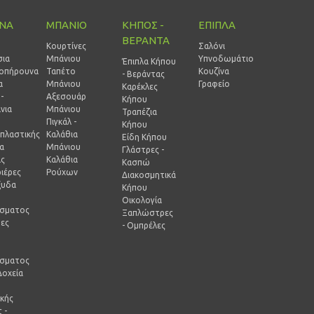
ΙΝΑ
ΜΠΑΝΙΟ
ΚΗΠΟΣ -
ΕΠΙΠΛΑ
ΒΕΡΑΝΤΑ
Κουρτίνες
Σαλόνι
σια
Μπάνιου
Υπνοδωμάτιο
Έπιπλα Κήπου
οπήρουνα
Ταπέτο
Κουζίνα
- Βεράντας
α
Μπάνιου
Γραφείο
Καρέκλες
-
Αξεσουάρ
Κήπου
νια
Μπάνιου
Τραπέζια
Πιγκάλ -
Κήπου
πλαστικής
Καλάθια
Είδη Κήπου
ία
Μπάνιου
Γλάστρες -
ας
Καλάθια
Κασπώ
ιέρες
Ρούχων
Διακοσμητικά
ξυδα
Κήπου
Οικολογία
ίσματος
Ξαπλώστρες
ρες
- Ομπρέλες
-
ίσματος
Δοχεία
ικής
 -