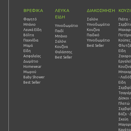
ΒΡΕΦΙΚΑ
ΛΕΥΚΑ
ΔΙΑΚΟΣΜΗΣΗ
ΚΟΥΖ
ΕΙΔΗ
Φαγητό
Σαλόνι
Πιάτα -
Μπάνιο
Υπνοδωμάτιο
Σερβίτ
Υπνοδωμάτιο
Λευκά Είδη
Κουζίνα
Μαχαιρ
Παιδί
Βόλτα
Παιδικό
Ποτήρι
Mπάνιο
Παιχνίδια
Υπνοδωμάτιο
Κούπες 
Σαλόνι
Μαμά
Best Seller
Φλυτζά
Κουζίνα
Είδη
Είδη
Θαλάσσης
Ασφαλείας
Ζαχαρο
Best Seller
Δωμάτιο
Εργαλε
Homewear
Κουζίν
Μωρού
Μπαχαρ
Baby Shower
- Λαδό
Best Seller
Είδη
Σερβιρ
Τσαγιέ
Δίσκοι 
Πλατώ
Σερβιρ
Βάζα - 
Σκεύη
Μαγειρ
Κανάτες