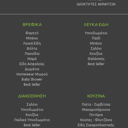
ΙΔΙΟΚΤΗΤΕΣ ΑΚΙΝΗΤΩΝ
ΒΡΕΦΙΚΑ
ΛΕΥΚΑ ΕΙΔΗ
Φαγητό
Υπνοδωμάτιο
Μπάνιο
Παιδί
Λευκά Είδη
Mπάνιο
Βόλτα
Σαλόνι
Παιχνίδια
Κουζίνα
Μαμά
Θαλάσσης
Είδη Ασφαλείας
Best Seller
Δωμάτιο
Homewear Μωρού
Baby Shower
Best Seller
ΔΙΑΚΟΣΜΗΣΗ
ΚΟΥΖΙΝΑ
Σαλόνι
Πιάτα - Σερβίτσια
Υπνοδωμάτιο
Μαχαιροπήρουνα
Κουζίνα
Ποτήρια
Παιδικό Υπνοδωμάτιο
Κούπες - Φλυτζάνια
Best Seller
Είδη Ζαχαροπλαστικής