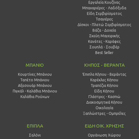
Εργαλεία Κουζίνας
Μπαχαριέρες - Λαδόξυδα
Είδη Σερβιρίσματος
Τσαγιέρες
Δίσκοι - Πλατώ Σερβιρίσματος
Βάζα - Δοχεία
Σκεύη Μαγειρικής
Κανάτες - Καράφες
Σουπλά - Σουβέρ
Best Seller
ΜΠΑΝΙΟ
ΚΗΠΟΣ - ΒΕΡΑΝΤΑ
Κουρτίνες Μπάνιου
Έπιπλα Κήπου - Βεράντας
Ταπέτο Μπάνιου
Καρέκλες Κήπου
Αξεσουάρ Μπάνιου
Τραπέζια Κήπου
Πιγκάλ - Καλάθια Μπάνιου
Είδη Κήπου
Καλάθια Ρούχων
Γλάστρες - Κασπώ
Διακοσμητικά Κήπου
Οικολογία
Ξαπλώστρες - Ομπρέλες
ΕΠΙΠΛΑ
ΕΙΔΗ ΟΙΚ. ΧΡΗΣΗΣ
Σαλόνι
Οργάνωση Χώρου