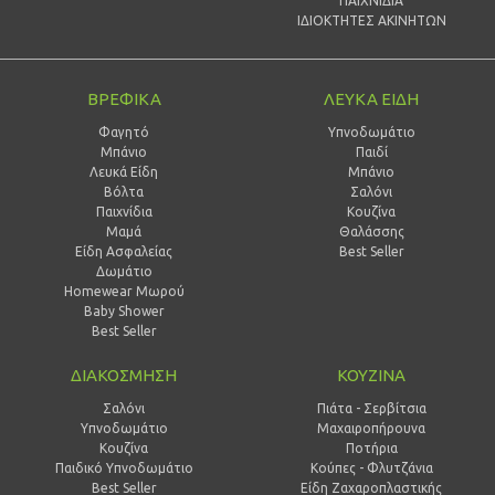
ΠΑΙΧΝΙΔΙΑ
ΙΔΙΟΚΤΗΤΕΣ ΑΚΙΝΗΤΩΝ
ΒΡΕΦΙΚΑ
ΛΕΥΚΑ ΕΙΔΗ
Φαγητό
Υπνοδωμάτιο
Μπάνιο
Παιδί
Λευκά Είδη
Mπάνιο
Βόλτα
Σαλόνι
Παιχνίδια
Κουζίνα
Μαμά
Θαλάσσης
Είδη Ασφαλείας
Best Seller
Δωμάτιο
Homewear Μωρού
Baby Shower
Best Seller
ΔΙΑΚΟΣΜΗΣΗ
ΚΟΥΖΙΝΑ
Σαλόνι
Πιάτα - Σερβίτσια
Υπνοδωμάτιο
Μαχαιροπήρουνα
Κουζίνα
Ποτήρια
Παιδικό Υπνοδωμάτιο
Κούπες - Φλυτζάνια
Best Seller
Είδη Ζαχαροπλαστικής