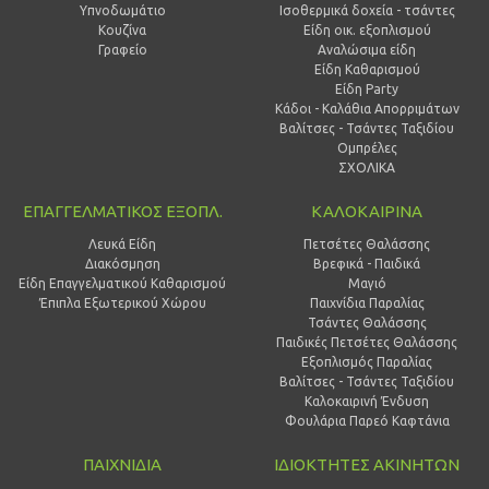
Υπνοδωμάτιο
Ισοθερμικά δοχεία - τσάντες
Κουζίνα
Είδη οικ. εξοπλισμού
Γραφείο
Αναλώσιμα είδη
Είδη Καθαρισμού
Είδη Party
Κάδοι - Καλάθια Απορριμάτων
Βαλίτσες - Τσάντες Ταξιδίου
Ομπρέλες
ΣΧΟΛΙΚΑ
ΕΠΑΓΓΕΛΜΑΤΙΚΟΣ ΕΞΟΠΛ.
ΚΑΛΟΚΑΙΡΙΝΑ
Λευκά Είδη
Πετσέτες Θαλάσσης
Διακόσμηση
Βρεφικά - Παιδικά
Είδη Επαγγελματικού Καθαρισμού
Μαγιό
Έπιπλα Εξωτερικού Χώρου
Παιχνίδια Παραλίας
Τσάντες Θαλάσσης
Παιδικές Πετσέτες Θαλάσσης
Εξοπλισμός Παραλίας
Βαλίτσες - Τσάντες Ταξιδίου
Καλοκαιρινή Ένδυση
Φουλάρια Παρεό Καφτάνια
ΠΑΙΧΝΙΔΙΑ
ΙΔΙΟΚΤΗΤΕΣ ΑΚΙΝΗΤΩΝ