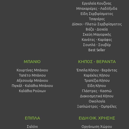
Εργαλεία Κουζίνας
Μπαχαριέρες - Λαδόξυδα
Είδη Σερβιρίσματος
Τσαγιέρες
Δίσκοι - Πλατώ Σερβιρίσματος
Βάζα - Δοχεία
Σκεύη Μαγειρικής
Κανάτες - Καράφες
Σουπλά - Σουβέρ
Best Seller
ΜΠΑΝΙΟ
ΚΗΠΟΣ - ΒΕΡΑΝΤΑ
Κουρτίνες Μπάνιου
Έπιπλα Κήπου - Βεράντας
Ταπέτο Μπάνιου
Καρέκλες Κήπου
Αξεσουάρ Μπάνιου
Τραπέζια Κήπου
Πιγκάλ - Καλάθια Μπάνιου
Είδη Κήπου
Καλάθια Ρούχων
Γλάστρες - Κασπώ
Διακοσμητικά Κήπου
Οικολογία
Ξαπλώστρες - Ομπρέλες
ΕΠΙΠΛΑ
ΕΙΔΗ ΟΙΚ. ΧΡΗΣΗΣ
Σαλόνι
Οργάνωση Χώρου