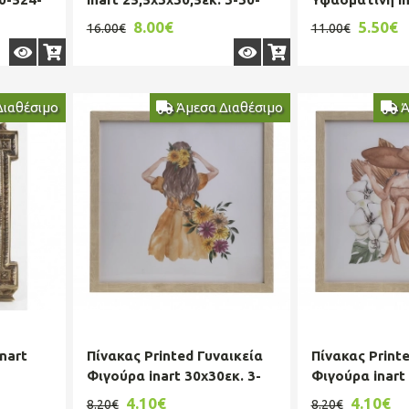
415-0005
17x2x55εκ. 3-
8.00€
5.50€
16.00€
11.00€
Διαθέσιμο
Άμεσα Διαθέσιμο
Ά
nart
Πίνακας Printed Γυναικεία
Πίνακας Print
Φιγούρα inart 30x30εκ. 3-
Φιγούρα inart 
90-763-0096
90-763-0097
4.10€
4.10€
8.20€
8.20€