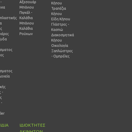
-
Αξεσουάρ
Κήπου
νια
Μπάνιου
Τραπέζια
Πιγκάλ -
Κήπου
πλαστικής
Καλάθια
Είδη Κήπου
ία
Μπάνιου
Γλάστρες -
ας
Καλάθια
Κασπώ
ιέρες
Ρούχων
Διακοσμητικά
ξυδα
Κήπου
Οικολογία
ίσματος
Ξαπλώστρες
ρες
- Ομπρέλες
-
ίσματος
Δοχεία
ικής
 -
ς
 -
ρ
ller
ΙΔΙΑ
ΙΔΙΟΚΤΗΤΕΣ
ΑΚΙΝΗΤΩΝ