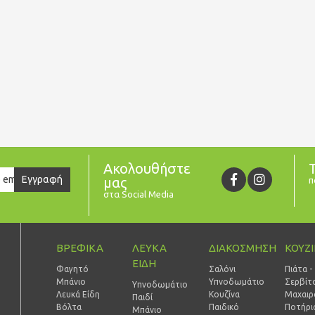
Ακολουθήστε
er
Εγγραφή
μας
π
στα Social Media
ΒΡΕΦΙΚΑ
ΛΕΥΚΑ
ΔΙΑΚΟΣΜΗΣΗ
ΚΟΥΖ
ΕΙΔΗ
Φαγητό
Σαλόνι
Πιάτα -
Μπάνιο
Υπνοδωμάτιο
Σερβίτ
Υπνοδωμάτιο
Λευκά Είδη
Κουζίνα
Μαχαιρ
Παιδί
Βόλτα
Παιδικό
Ποτήρι
Mπάνιο