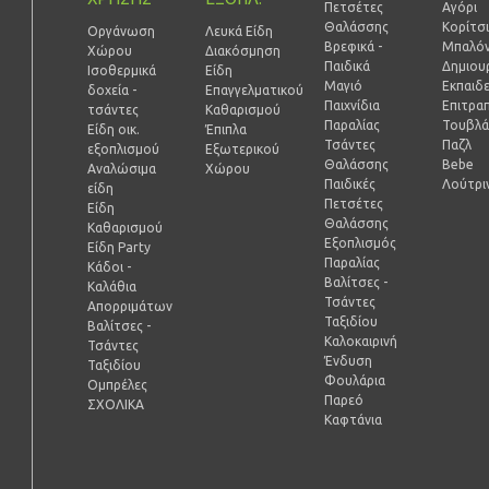
Πετσέτες
Αγόρι
Θαλάσσης
Κορίτσ
Οργάνωση
Λευκά Είδη
Βρεφικά -
Μπαλόν
Χώρου
Διακόσμηση
Παιδικά
Δημιουρ
Ισοθερμικά
Είδη
Μαγιό
Εκπαιδ
δοχεία -
Επαγγελματικού
Παιχνίδια
Επιτραπ
τσάντες
Καθαρισμού
Παραλίας
Τουβλά
Είδη οικ.
Έπιπλα
Τσάντες
Παζλ
εξοπλισμού
Εξωτερικού
Θαλάσσης
Bebe
Αναλώσιμα
Χώρου
Παιδικές
Λούτρι
είδη
Πετσέτες
Είδη
Θαλάσσης
Καθαρισμού
Εξοπλισμός
Είδη Party
Παραλίας
Κάδοι -
Βαλίτσες -
Καλάθια
Τσάντες
Απορριμάτων
Ταξιδίου
Βαλίτσες -
Καλοκαιρινή
Τσάντες
Ένδυση
Ταξιδίου
Φουλάρια
Ομπρέλες
Παρεό
ΣΧΟΛΙΚΑ
Καφτάνια