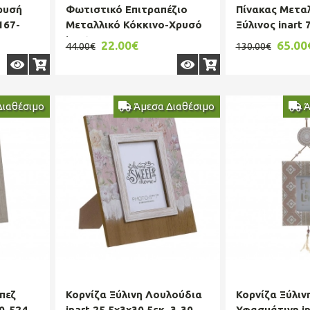
Χρυσή
Φωτιστικό Επιτραπέζιο
Πίνακας Μεταλ
167-
Μεταλλικό Κόκκινο-Χρυσό
Ξύλινος inart 
inart 25x48εκ. 3-15-028-...
3-90-092-000
22.00€
65.00
44.00€
130.00€
Διαθέσιμο
Άμεσα Διαθέσιμο
Ά
πεζ
Κορνίζα Ξύλινη Λουλούδια
Κορνίζα Ξύλιν
30-524-
inart 25,5x3x30,5εκ. 3-30-
Υφασμάτινη in