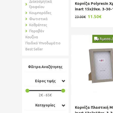
Διακοσμητικά
Κορνίζα Polyresin 
Γραφείου
inart 15x20εκ. 3-30-
Κουμπαράδες
0052
11.50€
23.00€
Φωτιστικά
Καθρέπτες
Παραβάν
Κουζίνα
Άμεσα 
Παιδικό Υπνοδωμάτιο
Best Seller
Φίλτρα Αναζήτησης
Εύρος τιμής
2€ - 65€
Κατηγορίες
Κορνίζα Πλαστική Μ
inart 13x2x18εκ. 3-