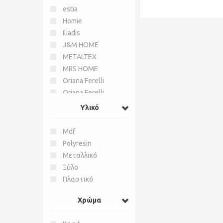
estia
Homie
Iliadis
J&M HOME
METALTEX
MRS HOME
Oriana Ferelli
Oriana Ferelli
Collections
Υλικό
PAPADIMITRIOU
INTERIOR PAPSHOP
Mdf
Royal Art Collection
Polyresin
WM COLLECTION
Μεταλλικό
ZEN COLLECTION
Ξύλο
Πλαστικό
Χρώμα