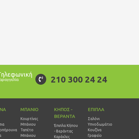
Τηλεφωνική
210 300 24 24
αραγγελία
ΙΝΑ
ΜΠΑΝΙΟ
ΚΗΠΟΣ -
ΕΠΙΠΛΑ
ΒΕΡΑΝΤΑ
Κουρτίνες
Σαλόνι
σια
Μπάνιου
Υπνοδωμάτιο
Έπιπλα Κήπου
οπήρουνα
Ταπέτο
Κουζίνα
- Βεράντας
α
Μπάνιου
Γραφείο
Καρέκλες