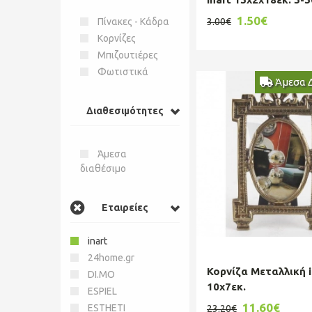
0020
1.50€
Πίνακες - Κάδρα
3.00€
Κορνίζες
Μπιζουτιέρες
Φωτιστικά
Άμεσα 
Διαθεσιμότητες
Άμεσα
διαθέσιμο
Εταιρείες
inart
24home.gr
Κορνίζα Μεταλλική i
DI.MO
10x7εκ.
ESPIEL
11.60€
ESTHETI
23.20€