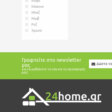
Καφέ
Κόκκινο
Μπεζ
Μωβ
Ροζ
Χρυσό
Γραφτείτε στο newsletter
Newslett
μας
Email
για να μαθαίνετε τα νέα και τις προσφορές
μας!