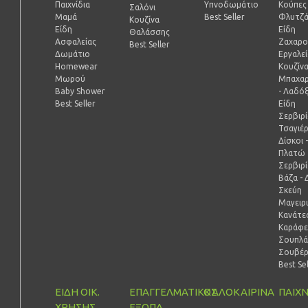
Παιχνίδια
Υπνοδωμάτιο
Κούπες 
Σαλόνι
Μαμά
Best Seller
Φλυτζά
Κουζίνα
Είδη
Είδη
Θαλάσσης
Ασφαλείας
Ζαχαρο
Best Seller
Δωμάτιο
Εργαλε
Homewear
Κουζίν
Μωρού
Μπαχαρ
Baby Shower
- Λαδό
Best Seller
Είδη
Σερβιρ
Τσαγιέ
Δίσκοι 
Πλατώ
Σερβιρ
Βάζα - 
Σκεύη
Μαγειρ
Κανάτες
Καράφε
Σουπλά
Σουβέ
Best Se
ΕΙΔΗ ΟΙΚ.
ΕΠΑΓΓΕΛΜΑΤΙΚΟΣ
ΚΑΛΟΚΑΙΡΙΝΑ
ΠΑΙΧΝ
ΧΡΗΣΗΣ
ΕΞΟΠΛ.