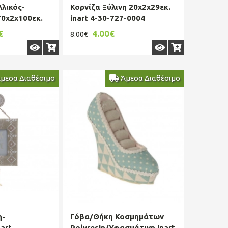
λικός-
Κορνίζα Ξύλινη 20x2x29εκ.
70x2x100εκ.
inart 4-30-727-0004
2
€
4.00€
8.00€
μεσα Διαθέσιμο
Άμεσα Διαθέσιμο
η-
Γόβα/Θήκη Κοσμημάτων
art
Polyresin/Υφασμάτινη inart