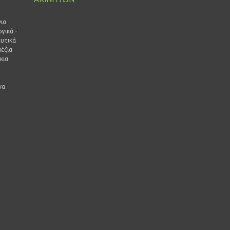
ι
ια
γικά -
ευτικά
έζια
κια
να