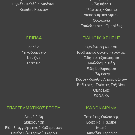
Πιγκάλ - Καλάθια Μπάνιου
Είδη Κήπου
Καλάθια Ρούχων
Γλάστρες - Κασπώ
Διακοσμητικά Κήπου
Οικολογία
Ξαπλώστρες - Ομπρέλες
ΕΠΙΠΛΑ
ΕΙΔΗ ΟΙΚ. ΧΡΗΣΗΣ
Σαλόνι
Οργάνωση Χώρου
Υπνοδωμάτιο
Ισοθερμικά δοχεία - τσάντες
Κουζίνα
Είδη οικ. εξοπλισμού
Γραφείο
Αναλώσιμα είδη
Είδη Καθαρισμού
Είδη Party
Κάδοι - Καλάθια Απορριμάτων
Βαλίτσες - Τσάντες Ταξιδίου
Ομπρέλες
ΣΧΟΛΙΚΑ
ΕΠΑΓΓΕΛΜΑΤΙΚΟΣ ΕΞΟΠΛ.
ΚΑΛΟΚΑΙΡΙΝΑ
Λευκά Είδη
Πετσέτες Θαλάσσης
Διακόσμηση
Βρεφικά - Παιδικά
Είδη Επαγγελματικού Καθαρισμού
Μαγιό
Έπιπλα Εξωτερικού Χώρου
Παιχνίδια Παραλίας