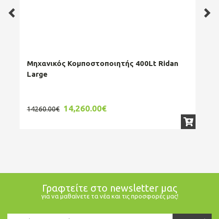
Μηχανικός Κομποστοποιητής 400Lt Ridan
Αερ
Large
Ve
14,260.00€
3
14260.00€
Γραφτείτε στο newsletter μας
για να μαθαίνετε τα νέα και τις προσφορές μας!
Newsletter