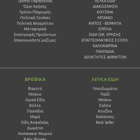
Τρόποι Παραγγελίας
ΛΕΥΚΑ ΕΙΔΗ
Όροι Χρήσης
ΔΙΑΚΟΣΜΗΣΗ
Τρόποι Πληρωμής
ΚΟΥΖΙΝΑ
Πολιτική Cookies
ΜΠΑΝΙΟ
Πολιτική Απορρήτου
ΚΗΠΟΣ - ΒΕΡΑΝΤΑ
Μεταφορικά
ΕΠΙΠΛΑ
Επιστροφές Προϊόντων
ΕΙΔΗ ΟΙΚ. ΧΡΗΣΗΣ
Επικοινωνήστε μαζί μας
ΕΠΑΓΓΕΛΜΑΤΙΚΟΣ ΕΞΟΠΛ.
ΚΑΛΟΚΑΙΡΙΝΑ
ΠΑΙΧΝΙΔΙΑ
ΙΔΙΟΚΤΗΤΕΣ ΑΚΙΝΗΤΩΝ
ΒΡΕΦΙΚΑ
ΛΕΥΚΑ ΕΙΔΗ
Φαγητό
Υπνοδωμάτιο
Μπάνιο
Παιδί
Λευκά Είδη
Mπάνιο
Βόλτα
Σαλόνι
Παιχνίδια
Κουζίνα
Μαμά
Θαλάσσης
Είδη Ασφαλείας
Best Seller
Δωμάτιο
Homewear Μωρού
Baby Shower