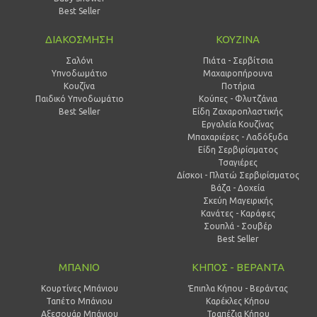
Best Seller
ΔΙΑΚΟΣΜΗΣΗ
ΚΟΥΖΙΝΑ
Σαλόνι
Πιάτα - Σερβίτσια
Υπνοδωμάτιο
Μαχαιροπήρουνα
Κουζίνα
Ποτήρια
Παιδικό Υπνοδωμάτιο
Κούπες - Φλυτζάνια
Best Seller
Είδη Ζαχαροπλαστικής
Εργαλεία Κουζίνας
Μπαχαριέρες - Λαδόξυδα
Είδη Σερβιρίσματος
Τσαγιέρες
Δίσκοι - Πλατώ Σερβιρίσματος
Βάζα - Δοχεία
Σκεύη Μαγειρικής
Κανάτες - Καράφες
Σουπλά - Σουβέρ
Best Seller
ΜΠΑΝΙΟ
ΚΗΠΟΣ - ΒΕΡΑΝΤΑ
Κουρτίνες Μπάνιου
Έπιπλα Κήπου - Βεράντας
Ταπέτο Μπάνιου
Καρέκλες Κήπου
Αξεσουάρ Μπάνιου
Τραπέζια Κήπου