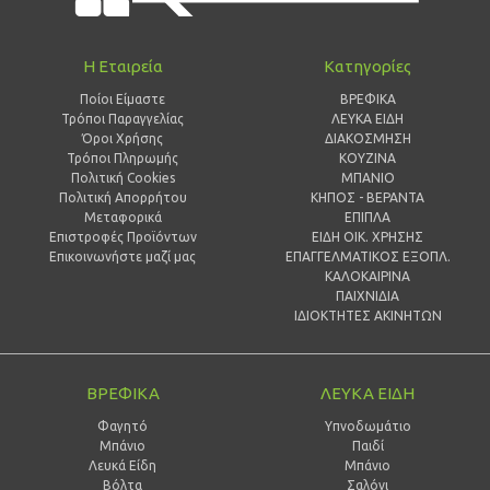
Η Εταιρεία
Κατηγορίες
Ποίοι Είμαστε
ΒΡΕΦΙΚΑ
Τρόποι Παραγγελίας
ΛΕΥΚΑ ΕΙΔΗ
Όροι Χρήσης
ΔΙΑΚΟΣΜΗΣΗ
Τρόποι Πληρωμής
ΚΟΥΖΙΝΑ
Πολιτική Cookies
ΜΠΑΝΙΟ
Πολιτική Απορρήτου
ΚΗΠΟΣ - ΒΕΡΑΝΤΑ
Μεταφορικά
ΕΠΙΠΛΑ
Επιστροφές Προϊόντων
ΕΙΔΗ ΟΙΚ. ΧΡΗΣΗΣ
Επικοινωνήστε μαζί μας
ΕΠΑΓΓΕΛΜΑΤΙΚΟΣ ΕΞΟΠΛ.
ΚΑΛΟΚΑΙΡΙΝΑ
ΠΑΙΧΝΙΔΙΑ
ΙΔΙΟΚΤΗΤΕΣ ΑΚΙΝΗΤΩΝ
ΒΡΕΦΙΚΑ
ΛΕΥΚΑ ΕΙΔΗ
Φαγητό
Υπνοδωμάτιο
Μπάνιο
Παιδί
Λευκά Είδη
Mπάνιο
Βόλτα
Σαλόνι