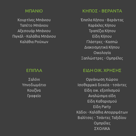
ΜΠΑΝΙΟ
ΚΗΠΟΣ - ΒΕΡΑΝΤΑ
Κουρτίνες Μπάνιου
Έπιπλα Κήπου - Βεράντας
Ταπέτο Μπάνιου
Καρέκλες Κήπου
Αξεσουάρ Μπάνιου
Τραπέζια Κήπου
Πιγκάλ - Καλάθια Μπάνιου
Είδη Κήπου
Καλάθια Ρούχων
Γλάστρες - Κασπώ
Διακοσμητικά Κήπου
Οικολογία
Ξαπλώστρες - Ομπρέλες
ΕΠΙΠΛΑ
ΕΙΔΗ ΟΙΚ. ΧΡΗΣΗΣ
Σαλόνι
Οργάνωση Χώρου
Υπνοδωμάτιο
Ισοθερμικά δοχεία - τσάντες
Κουζίνα
Είδη οικ. εξοπλισμού
Γραφείο
Αναλώσιμα είδη
Είδη Καθαρισμού
Είδη Party
Κάδοι - Καλάθια Απορριμάτων
Βαλίτσες - Τσάντες Ταξιδίου
Ομπρέλες
ΣΧΟΛΙΚΑ