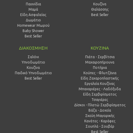
Παιχνίδια
Κουζίνα
Μαμά
Θαλάσσης
Είδη Ασφαλείας
Best Seller
Δωμάτιο
Homewear Μωρού
Baby Shower
Best Seller
ΔΙΑΚΟΣΜΗΣΗ
ΚΟΥΖΙΝΑ
Σαλόνι
Πιάτα - Σερβίτσια
Υπνοδωμάτιο
Μαχαιροπήρουνα
Κουζίνα
Ποτήρια
Παιδικό Υπνοδωμάτιο
Κούπες - Φλυτζάνια
Best Seller
Είδη Ζαχαροπλαστικής
Εργαλεία Κουζίνας
Μπαχαριέρες - Λαδόξυδα
Είδη Σερβιρίσματος
Τσαγιέρες
Δίσκοι - Πλατώ Σερβιρίσματος
Βάζα - Δοχεία
Σκεύη Μαγειρικής
Κανάτες - Καράφες
Σουπλά - Σουβέρ
Best Seller