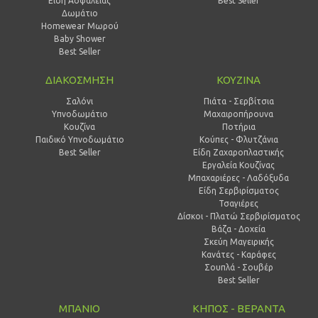
Είδη Ασφαλείας
Best Seller
Δωμάτιο
Homewear Μωρού
Baby Shower
Best Seller
ΔΙΑΚΟΣΜΗΣΗ
ΚΟΥΖΙΝΑ
Σαλόνι
Πιάτα - Σερβίτσια
Υπνοδωμάτιο
Μαχαιροπήρουνα
Κουζίνα
Ποτήρια
Παιδικό Υπνοδωμάτιο
Κούπες - Φλυτζάνια
Best Seller
Είδη Ζαχαροπλαστικής
Εργαλεία Κουζίνας
Μπαχαριέρες - Λαδόξυδα
Είδη Σερβιρίσματος
Τσαγιέρες
Δίσκοι - Πλατώ Σερβιρίσματος
Βάζα - Δοχεία
Σκεύη Μαγειρικής
Κανάτες - Καράφες
Σουπλά - Σουβέρ
Best Seller
ΜΠΑΝΙΟ
ΚΗΠΟΣ - ΒΕΡΑΝΤΑ