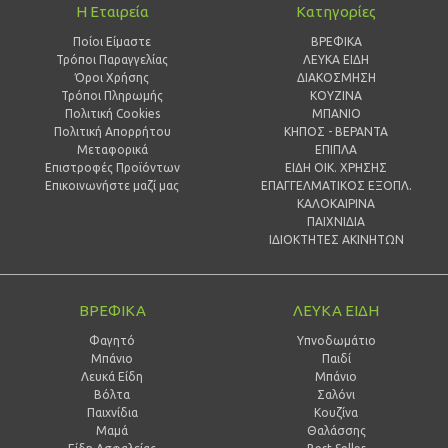
Η Εταιρεία
Κατηγορίες
Ποίοι Είμαστε
ΒΡΕΦΙΚΑ
Τρόποι Παραγγελίας
ΛΕΥΚΑ ΕΙΔΗ
Όροι Χρήσης
ΔΙΑΚΟΣΜΗΣΗ
Τρόποι Πληρωμής
ΚΟΥΖΙΝΑ
Πολιτική Cookies
ΜΠΑΝΙΟ
Πολιτική Απορρήτου
ΚΗΠΟΣ - ΒΕΡΑΝΤΑ
Μεταφορικά
ΕΠΙΠΛΑ
Επιστροφές Προϊόντων
ΕΙΔΗ ΟΙΚ. ΧΡΗΣΗΣ
Επικοινωνήστε μαζί μας
ΕΠΑΓΓΕΛΜΑΤΙΚΟΣ ΕΞΟΠΛ.
ΚΑΛΟΚΑΙΡΙΝΑ
ΠΑΙΧΝΙΔΙΑ
ΙΔΙΟΚΤΗΤΕΣ ΑΚΙΝΗΤΩΝ
ΒΡΕΦΙΚΑ
ΛΕΥΚΑ ΕΙΔΗ
Φαγητό
Υπνοδωμάτιο
Μπάνιο
Παιδί
Λευκά Είδη
Mπάνιο
Βόλτα
Σαλόνι
Παιχνίδια
Κουζίνα
Μαμά
Θαλάσσης