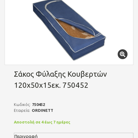
Σάκος Φύλαξης Κουβερτών
120x50x15εκ. 750452
Κωδικός:
750452
Εταιρεία:
ORDINETT
Αποστολή σε 4 έως 7 ημέρες
Περιγραφή