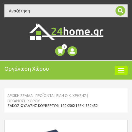
Search
0
Οργάνωση Χώρου
ΑΡΧΙΚΉ ΣΕΛΊΔΑ
ΠΡΟΪΌΝΤΑ
ΕΙΔΗ ΟΙΚ. ΧΡΗΣΗΣ
ΟΡΓΆΝΩΣΗ ΧΏΡΟΥ
ΣΆΚΟΣ ΦΎΛΑΞΗΣ ΚΟΥΒΕΡΤΏΝ 120X50X15ΕΚ. 750452