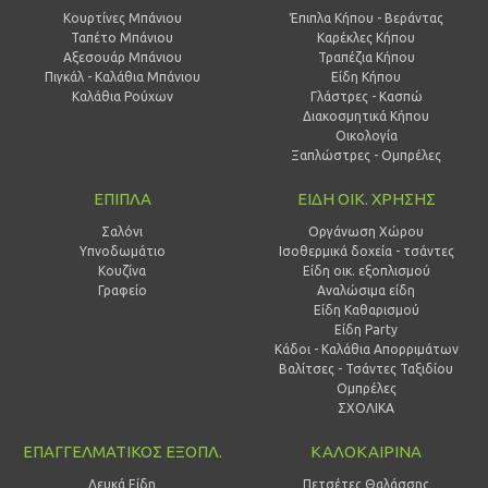
Κουρτίνες Μπάνιου
Έπιπλα Κήπου - Βεράντας
Ταπέτο Μπάνιου
Καρέκλες Κήπου
Αξεσουάρ Μπάνιου
Τραπέζια Κήπου
Πιγκάλ - Καλάθια Μπάνιου
Είδη Κήπου
Καλάθια Ρούχων
Γλάστρες - Κασπώ
Διακοσμητικά Κήπου
Οικολογία
Ξαπλώστρες - Ομπρέλες
ΕΠΙΠΛΑ
ΕΙΔΗ ΟΙΚ. ΧΡΗΣΗΣ
Σαλόνι
Οργάνωση Χώρου
Υπνοδωμάτιο
Ισοθερμικά δοχεία - τσάντες
Κουζίνα
Είδη οικ. εξοπλισμού
Γραφείο
Αναλώσιμα είδη
Είδη Καθαρισμού
Είδη Party
Κάδοι - Καλάθια Απορριμάτων
Βαλίτσες - Τσάντες Ταξιδίου
Ομπρέλες
ΣΧΟΛΙΚΑ
ΕΠΑΓΓΕΛΜΑΤΙΚΟΣ ΕΞΟΠΛ.
ΚΑΛΟΚΑΙΡΙΝΑ
Λευκά Είδη
Πετσέτες Θαλάσσης