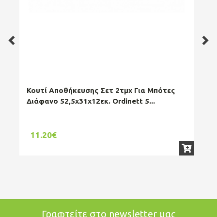
Κουτί Αποθήκευσης Σετ 2τμχ Για Μπότες
Κου
Διάφανο 52,5x31x12εκ. Ordinett 5...
53x
11.20€
74.
Γραφτείτε στο newsletter μας