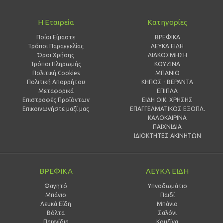
Η Εταιρεία
Κατηγορίες
Ποίοι Είμαστε
ΒΡΕΦΙΚΑ
Τρόποι Παραγγελίας
ΛΕΥΚΑ ΕΙΔΗ
Όροι Χρήσης
ΔΙΑΚΟΣΜΗΣΗ
Τρόποι Πληρωμής
ΚΟΥΖΙΝΑ
Πολιτική Cookies
ΜΠΑΝΙΟ
Πολιτική Απορρήτου
ΚΗΠΟΣ - ΒΕΡΑΝΤΑ
Μεταφορικά
ΕΠΙΠΛΑ
Επιστροφές Προϊόντων
ΕΙΔΗ ΟΙΚ. ΧΡΗΣΗΣ
Επικοινωνήστε μαζί μας
ΕΠΑΓΓΕΛΜΑΤΙΚΟΣ ΕΞΟΠΛ.
ΚΑΛΟΚΑΙΡΙΝΑ
ΠΑΙΧΝΙΔΙΑ
ΙΔΙΟΚΤΗΤΕΣ ΑΚΙΝΗΤΩΝ
ΒΡΕΦΙΚΑ
ΛΕΥΚΑ ΕΙΔΗ
Φαγητό
Υπνοδωμάτιο
Μπάνιο
Παιδί
Λευκά Είδη
Mπάνιο
Βόλτα
Σαλόνι
Παιχνίδια
Κουζίνα