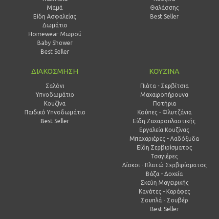
Μαμά
Θαλάσσης
Είδη Ασφαλείας
Best Seller
Δωμάτιο
Homewear Μωρού
Baby Shower
Best Seller
ΔΙΑΚΟΣΜΗΣΗ
ΚΟΥΖΙΝΑ
Σαλόνι
Πιάτα - Σερβίτσια
Υπνοδωμάτιο
Μαχαιροπήρουνα
Κουζίνα
Ποτήρια
Παιδικό Υπνοδωμάτιο
Κούπες - Φλυτζάνια
Best Seller
Είδη Ζαχαροπλαστικής
Εργαλεία Κουζίνας
Μπαχαριέρες - Λαδόξυδα
Είδη Σερβιρίσματος
Τσαγιέρες
Δίσκοι - Πλατώ Σερβιρίσματος
Βάζα - Δοχεία
Σκεύη Μαγειρικής
Κανάτες - Καράφες
Σουπλά - Σουβέρ
Best Seller