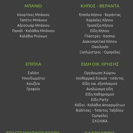
ΜΠΑΝΙΟ
ΚΗΠΟΣ - ΒΕΡΑΝΤΑ
Κουρτίνες Μπάνιου
Έπιπλα Κήπου - Βεράντας
Ταπέτο Μπάνιου
Καρέκλες Κήπου
Αξεσουάρ Μπάνιου
Τραπέζια Κήπου
Πιγκάλ - Καλάθια Μπάνιου
Είδη Κήπου
Καλάθια Ρούχων
Γλάστρες - Κασπώ
Διακοσμητικά Κήπου
Οικολογία
Ξαπλώστρες - Ομπρέλες
ΕΠΙΠΛΑ
ΕΙΔΗ ΟΙΚ. ΧΡΗΣΗΣ
Σαλόνι
Οργάνωση Χώρου
Υπνοδωμάτιο
Ισοθερμικά δοχεία - τσάντες
Κουζίνα
Είδη οικ. εξοπλισμού
Γραφείο
Αναλώσιμα είδη
Είδη Καθαρισμού
Είδη Party
Κάδοι - Καλάθια Απορριμάτων
Βαλίτσες - Τσάντες Ταξιδίου
Ομπρέλες
ΣΧΟΛΙΚΑ
ΕΠΑΓΓΕΛΜΑΤΙΚΟΣ ΕΞΟΠΛ.
ΚΑΛΟΚΑΙΡΙΝΑ