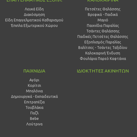
Λευκά Είδη
Πετσέτες Θαλάσσης
Διακόσμηση
Βρεφικά - Παιδικά
Είδη Επαγγελματικού Καθαρισμού
Μαγιό
Έπιπλα Εξωτερικού Χώρου
Παιχνίδια Παραλίας
Τσάντες Θαλάσσης
Παιδικές Πετσέτες Θαλάσσης
Εξοπλισμός Παραλίας
Βαλίτσες - Τσάντες Ταξιδίου
Καλοκαιρινή Ένδυση
Φουλάρια Παρεό Καφτάνια
ΠΑΙΧΝΙΔΙΑ
ΙΔΙΟΚΤΗΤΕΣ ΑΚΙΝΗΤΩΝ
Αγόρι
Κορίτσι
Μπαλόνια
Δημιουργικά - Εκπαιδευτικά
Επιτραπέζια
Τουβλάκια
Παζλ
Bebe
Λούτρινα