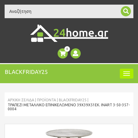
Search
0
BLACKFRIDAY25
ΑΡΧΙΚΉ ΣΕΛΊΔΑ
ΠΡΟΪΌΝΤΑ
BLACKFRIDAY25
ΤΡΑΠΈΖΙ ΜΕΤΑΛΛΙΚΌ ΕΠΙΝΙΚΕΛΩΜΈΝΟ 39X39X51ΕΚ. INART 3-50-357-
0004