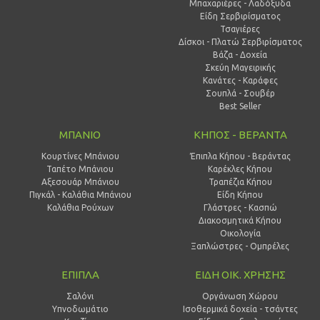
Μπαχαριέρες - Λαδόξυδα
Είδη Σερβιρίσματος
Τσαγιέρες
Δίσκοι - Πλατώ Σερβιρίσματος
Βάζα - Δοχεία
Σκεύη Μαγειρικής
Κανάτες - Καράφες
Σουπλά - Σουβέρ
Best Seller
ΜΠΑΝΙΟ
ΚΗΠΟΣ - ΒΕΡΑΝΤΑ
Κουρτίνες Μπάνιου
Έπιπλα Κήπου - Βεράντας
Ταπέτο Μπάνιου
Καρέκλες Κήπου
Αξεσουάρ Μπάνιου
Τραπέζια Κήπου
Πιγκάλ - Καλάθια Μπάνιου
Είδη Κήπου
Καλάθια Ρούχων
Γλάστρες - Κασπώ
Διακοσμητικά Κήπου
Οικολογία
Ξαπλώστρες - Ομπρέλες
ΕΠΙΠΛΑ
ΕΙΔΗ ΟΙΚ. ΧΡΗΣΗΣ
Σαλόνι
Οργάνωση Χώρου
Υπνοδωμάτιο
Ισοθερμικά δοχεία - τσάντες