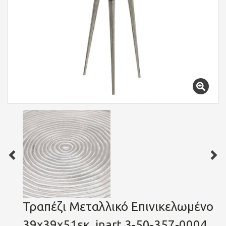
Τραπέζι Μεταλλικό Επινικελωμένο
39x39x51εκ. inart 3-50-357-0004