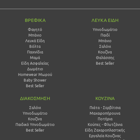
ΒΡΕΦΙΚΑ
ΛΕΥΚΑ ΕΙΔΗ
Φαγητό
Υπνοδωμάτιο
Μπάνιο
Παιδί
Λευκά Είδη
Mπάνιο
Βόλτα
Σαλόνι
Παιχνίδια
Κουζίνα
Μαμά
Θαλάσσης
Είδη Ασφαλείας
Best Seller
Δωμάτιο
Homewear Μωρού
Baby Shower
Best Seller
ΔΙΑΚΟΣΜΗΣΗ
ΚΟΥΖΙΝΑ
Σαλόνι
Πιάτα - Σερβίτσια
Υπνοδωμάτιο
Μαχαιροπήρουνα
Κουζίνα
Ποτήρια
Παιδικό Υπνοδωμάτιο
Κούπες - Φλυτζάνια
Best Seller
Είδη Ζαχαροπλαστικής
Εργαλεία Κουζίνας