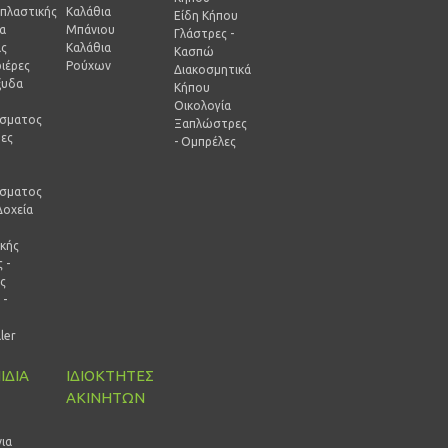
πλαστικής
Καλάθια
Είδη Κήπου
ία
Μπάνιου
Γλάστρες -
ας
Καλάθια
Κασπώ
ιέρες
Ρούχων
Διακοσμητικά
ξυδα
Κήπου
Οικολογία
ίσματος
Ξαπλώστρες
ρες
- Ομπρέλες
-
ίσματος
Δοχεία
ικής
 -
ς
 -
ρ
ller
ΙΔΙΑ
ΙΔΙΟΚΤΗΤΕΣ
ΑΚΙΝΗΤΩΝ
ι
ια