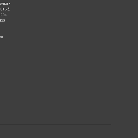
γικά -
ευτικά
έζια
κια
να