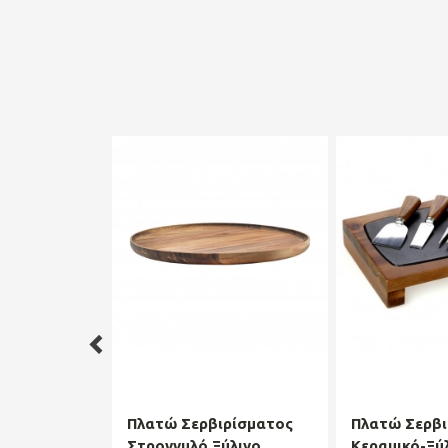
Πλατώ Σερβιρίσματος
Πλατώ Σερβι
Στρογγυλό Ξύλινο
Κεραμικό-Ξύ