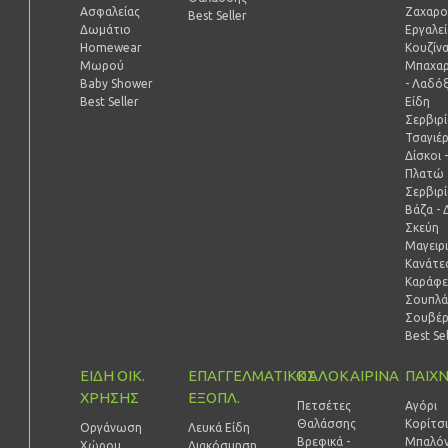
Ασφαλείας
Ζαχαρο
Best Seller
Δωμάτιο
Εργαλε
Homewear
Κουζίν
Μωρού
Μπαχαρ
Baby Shower
- Λαδό
Best Seller
Είδη
Σερβιρ
Τσαγιέ
Δίσκοι 
Πλατώ
Σερβιρ
Βάζα - 
Σκεύη
Μαγειρ
Κανάτες
Καράφε
Σουπλά
Σουβέ
Best Se
ΕΙΔΗ ΟΙΚ.
ΕΠΑΓΓΕΛΜΑΤΙΚΟΣ
ΚΑΛΟΚΑΙΡΙΝΑ
ΠΑΙΧΝ
ΧΡΗΣΗΣ
ΕΞΟΠΛ.
Πετσέτες
Αγόρι
Θαλάσσης
Κορίτσ
Οργάνωση
Λευκά Είδη
Βρεφικά -
Μπαλόν
Χώρου
Διακόσμηση