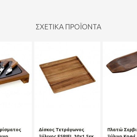
ΣΧΕΤΙΚΆ ΠΡΟΪΌΝΤΑ
ρίσματος
Δίσκος Τετράγωνος
Πλατώ Σερβι
λινο
Ξύλινος ESPIEL 30x1,5εκ.
Ξύλινο Καφέ