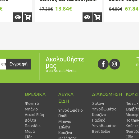
20x5εκ.
BAG109
80x30x4εκ. 
€
13.84€
67.84
17.30€
84.80€
....
Ακολουθήστε
er
Εγγραφή
μας
π
στα Social Media
ΒΡΕΦΙΚΑ
ΛΕΥΚΑ
ΔΙΑΚΟΣΜΗΣΗ
ΚΟΥΖ
ΕΙΔΗ
Φαγητό
Σαλόνι
Πιάτα -
Μπάνιο
Υπνοδωμάτιο
Σερβίτ
Υπνοδωμάτιο
Λευκά Είδη
Κουζίνα
Μαχαιρ
Παιδί
Βόλτα
Παιδικό
Ποτήρι
Mπάνιο
Παιχνίδια
Υπνοδωμάτιο
Κούπες 
Σαλόνι
Μαμά
Best Seller
Φλυτζά
Κουζίνα
Είδη
Είδη
Θαλάσσης