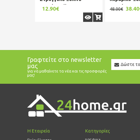
Ακακίας Allure 30x2εκ.
Ακακίας 28x
12.90€
38.40
48.00€
Estia 01-4...
Cryspo Trio 65
Γραφτείτε στο newsletter
Newslett
μας
Email
για να μαθαίνετε τα νέα και τις προσφορές
μας!
Η Εταιρεία
Κατηγορίες