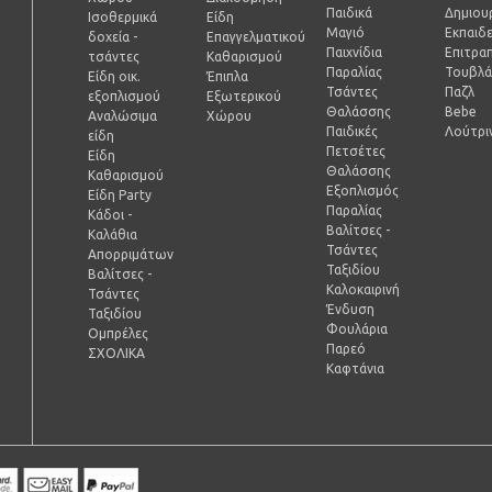
Παιδικά
Δημιουρ
Ισοθερμικά
Είδη
Μαγιό
Εκπαιδ
δοχεία -
Επαγγελματικού
Παιχνίδια
Επιτραπ
τσάντες
Καθαρισμού
Παραλίας
Τουβλά
Είδη οικ.
Έπιπλα
Τσάντες
Παζλ
εξοπλισμού
Εξωτερικού
Θαλάσσης
Bebe
Αναλώσιμα
Χώρου
Παιδικές
Λούτρι
είδη
Πετσέτες
Είδη
Θαλάσσης
Καθαρισμού
Εξοπλισμός
Είδη Party
Παραλίας
Κάδοι -
Βαλίτσες -
Καλάθια
Τσάντες
Απορριμάτων
Ταξιδίου
Βαλίτσες -
Καλοκαιρινή
Τσάντες
Ένδυση
Ταξιδίου
Φουλάρια
Ομπρέλες
Παρεό
ΣΧΟΛΙΚΑ
Καφτάνια