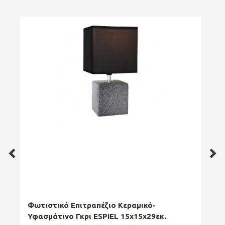
Φωτιστικό Επιτραπέζιο Κεραμικό-
Φωτ
Υφασμάτινο Γκρι ESPIEL 15x15x29εκ.
WM 