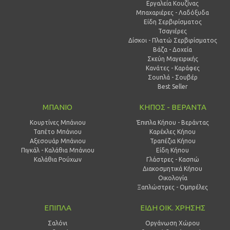
Εργαλεία Κουζίνας
Μπαχαριέρες - Λαδόξυδα
Είδη Σερβιρίσματος
Τσαγιέρες
Δίσκοι - Πλατώ Σερβιρίσματος
Βάζα - Δοχεία
Σκεύη Μαγειρικής
Κανάτες - Καράφες
Σουπλά - Σουβέρ
Best Seller
ΜΠΑΝΙΟ
ΚΗΠΟΣ - ΒΕΡΑΝΤΑ
Κουρτίνες Μπάνιου
Έπιπλα Κήπου - Βεράντας
Ταπέτο Μπάνιου
Καρέκλες Κήπου
Αξεσουάρ Μπάνιου
Τραπέζια Κήπου
Πιγκάλ - Καλάθια Μπάνιου
Είδη Κήπου
Καλάθια Ρούχων
Γλάστρες - Κασπώ
Διακοσμητικά Κήπου
Οικολογία
Ξαπλώστρες - Ομπρέλες
ΕΠΙΠΛΑ
ΕΙΔΗ ΟΙΚ. ΧΡΗΣΗΣ
Σαλόνι
Οργάνωση Χώρου