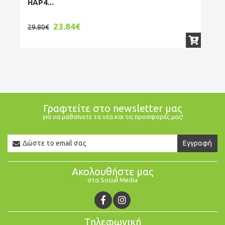
HAP4...
23.84€
3
29.80€
Γραφτείτε στο newsletter μας
για να μαθαίνετε τα νέα και τις προσφορές μας!
Newsletter
Εγγραφή
Email
Ακολουθήστε μας
στα Social Media
Τηλεφωνική