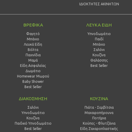
ΙΔΙΟΚΤΗΤΕΣ ΑΚΙΝΗΤΩΝ
ΒΡΕΦΙΚΑ
ΛΕΥΚΑ ΕΙΔΗ
Φαγητό
Υπνοδωμάτιο
Μπάνιο
Παιδί
Λευκά Είδη
Mπάνιο
Βόλτα
Σαλόνι
Παιχνίδια
Κουζίνα
Μαμά
Θαλάσσης
Είδη Ασφαλείας
Best Seller
Δωμάτιο
Homewear Μωρού
Baby Shower
Best Seller
ΔΙΑΚΟΣΜΗΣΗ
ΚΟΥΖΙΝΑ
Σαλόνι
Πιάτα - Σερβίτσια
Υπνοδωμάτιο
Μαχαιροπήρουνα
Κουζίνα
Ποτήρια
Παιδικό Υπνοδωμάτιο
Κούπες - Φλυτζάνια
Best Seller
Είδη Ζαχαροπλαστικής