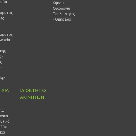
ξυδα
Κήπου
Οικολογία
ίσματος
Ξαπλώστρες
ρες
- Ομπρέλες
-
ίσματος
Δοχεία
ικής
 -
ς
 -
ρ
ller
ΙΔΙΑ
ΙΔΙΟΚΤΗΤΕΣ
ΑΚΙΝΗΤΩΝ
ι
ια
γικά -
ευτικά
έζια
κια