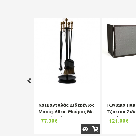
Κρεμανταλάς Σιδερένιος
Γωνιακό Πα
Μασίφ 60εκ. Μαύρος Με
Τζακιού Σιδ
Χρυσή Μπίλια
Μασίφ Με 1 
77.00€
121.00€
90x50+30εκ. 