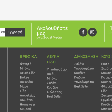
Ακολουθήστε
er
Εγγραφή
μας
π
στα Social Media
ΒΡΕΦΙΚΑ
ΛΕΥΚΑ
ΔΙΑΚΟΣΜΗΣΗ
ΚΟΥΖ
ΕΙΔΗ
Φαγητό
Σαλόνι
Πιάτα -
Μπάνιο
Υπνοδωμάτιο
Σερβίτ
Υπνοδωμάτιο
Λευκά Είδη
Κουζίνα
Μαχαιρ
Παιδί
Βόλτα
Παιδικό
Ποτήρι
Mπάνιο
Παιχνίδια
Υπνοδωμάτιο
Κούπες 
Σαλόνι
Μαμά
Best Seller
Φλυτζά
Κουζίνα
Είδη
Είδη
Θαλάσσης
Ασφαλείας
Ζαχαρο
Best Seller
Δωμάτιο
Εργαλε
Homewear
Κουζίν
Μωρού
Μπαχαρ