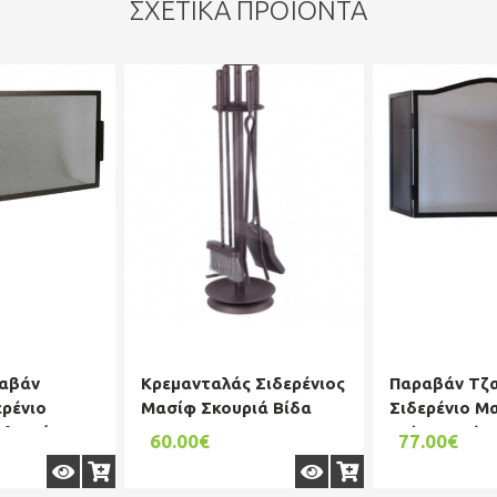
ΣΧΕΤΙΚΆ ΠΡΟΪΌΝΤΑ
ραβάν
Κρεμανταλάς Σιδερένιος
Παραβάν Τζ
ερένιο
Μασίφ Σκουριά Βίδα
Σιδερένιο Μ
Πλαινό
62εκ. Brown
60(+20+20)x5
60.00€
77.00€
Black