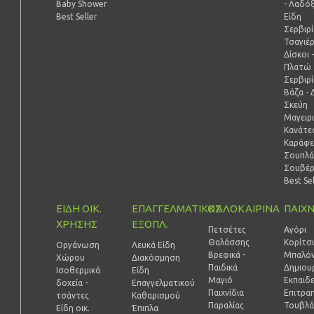
Baby Shower
- Λαδό
Best Seller
Είδη
Σερβιρ
Τσαγιέ
Δίσκοι 
Πλατώ
Σερβιρ
Βάζα - 
Σκεύη
Μαγειρ
Κανάτες
Καράφε
Σουπλά
Σουβέ
Best Se
ΕΙΔΗ ΟΙΚ.
ΕΠΑΓΓΕΛΜΑΤΙΚΟΣ
ΚΑΛΟΚΑΙΡΙΝΑ
ΠΑΙΧΝ
ΧΡΗΣΗΣ
ΕΞΟΠΛ.
Πετσέτες
Αγόρι
Θαλάσσης
Κορίτσ
Οργάνωση
Λευκά Είδη
Βρεφικά -
Μπαλόν
Χώρου
Διακόσμηση
Παιδικά
Δημιουρ
Ισοθερμικά
Είδη
Μαγιό
Εκπαιδ
δοχεία -
Επαγγελματικού
Παιχνίδια
Επιτραπ
τσάντες
Καθαρισμού
Παραλίας
Τουβλά
Είδη οικ.
Έπιπλα