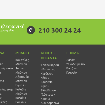
Τηλεφωνική
210 300 24 24
αραγγελία
ΙΝΑ
ΜΠΑΝΙΟ
ΚΗΠΟΣ -
ΕΠΙΠΛΑ
ΒΕΡΑΝΤΑ
Κουρτίνες
Σαλόνι
σια
Μπάνιου
Υπνοδωμάτιο
Έπιπλα Κήπου
οπήρουνα
Ταπέτο
Κουζίνα
- Βεράντας
α
Μπάνιου
Γραφείο
Καρέκλες
-
Αξεσουάρ
Κήπου
νια
Μπάνιου
Τραπέζια
Πιγκάλ -
Κήπου
πλαστικής
Καλάθια
Είδη Κήπου
ία
Μπάνιου
Γλάστρες -
ας
Καλάθια
Κασπώ
ιέρες
Ρούχων
Διακοσμητικά