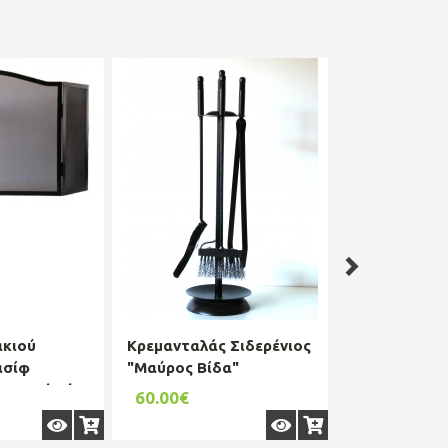
ακιού
Κρεμανταλάς Σιδερένιος
Κρεμανταλάς
ασίφ
"Μαύρος Βίδα"
"Μαύρος Οro
6εκ. Black
60.00€
77.00€