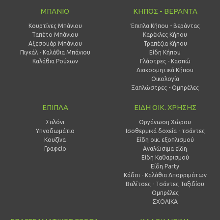
ΜΠΑΝΙΟ
ΚΗΠΟΣ - ΒΕΡΑΝΤΑ
Κουρτίνες Μπάνιου
Έπιπλα Κήπου - Βεράντας
Ταπέτο Μπάνιου
Καρέκλες Κήπου
Αξεσουάρ Μπάνιου
Τραπέζια Κήπου
Πιγκάλ - Καλάθια Μπάνιου
Είδη Κήπου
Καλάθια Ρούχων
Γλάστρες - Κασπώ
Διακοσμητικά Κήπου
Οικολογία
Ξαπλώστρες - Ομπρέλες
ΕΠΙΠΛΑ
ΕΙΔΗ ΟΙΚ. ΧΡΗΣΗΣ
Σαλόνι
Οργάνωση Χώρου
Υπνοδωμάτιο
Ισοθερμικά δοχεία - τσάντες
Κουζίνα
Είδη οικ. εξοπλισμού
Γραφείο
Αναλώσιμα είδη
Είδη Καθαρισμού
Είδη Party
Κάδοι - Καλάθια Απορριμάτων
Βαλίτσες - Τσάντες Ταξιδίου
Ομπρέλες
ΣΧΟΛΙΚΑ