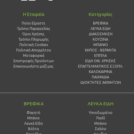
Η Εταιρεία
Κατηγορίες
Ποίοι Είμαστε
ΒΡΕΦΙΚΑ
Τρόποι Παραγγελίας
ΛΕΥΚΑ ΕΙΔΗ
Όροι Χρήσης
ΔΙΑΚΟΣΜΗΣΗ
Τρόποι Πληρωμής
ΚΟΥΖΙΝΑ
Πολιτική Cookies
ΜΠΑΝΙΟ
Πολιτική Απορρήτου
ΚΗΠΟΣ - ΒΕΡΑΝΤΑ
Μεταφορικά
ΕΠΙΠΛΑ
Επιστροφές Προϊόντων
ΕΙΔΗ ΟΙΚ. ΧΡΗΣΗΣ
Επικοινωνήστε μαζί μας
ΕΠΑΓΓΕΛΜΑΤΙΚΟΣ ΕΞΟΠΛ.
ΚΑΛΟΚΑΙΡΙΝΑ
ΠΑΙΧΝΙΔΙΑ
ΙΔΙΟΚΤΗΤΕΣ ΑΚΙΝΗΤΩΝ
ΒΡΕΦΙΚΑ
ΛΕΥΚΑ ΕΙΔΗ
Φαγητό
Υπνοδωμάτιο
Μπάνιο
Παιδί
Λευκά Είδη
Mπάνιο
Βόλτα
Σαλόνι