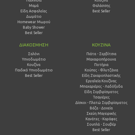
Παιχνίδια
Κουζίνα
Μαμά
Θαλάσσης
Είδη Ασφαλείας
Best Seller
Δωμάτιο
Homewear Μωρού
Baby Shower
Best Seller
ΔΙΑΚΟΣΜΗΣΗ
ΚΟΥΖΙΝΑ
Σαλόνι
Πιάτα - Σερβίτσια
Υπνοδωμάτιο
Μαχαιροπήρουνα
Κουζίνα
Ποτήρια
Παιδικό Υπνοδωμάτιο
Κούπες - Φλυτζάνια
Best Seller
Είδη Ζαχαροπλαστικής
Εργαλεία Κουζίνας
Μπαχαριέρες - Λαδόξυδα
Είδη Σερβιρίσματος
Τσαγιέρες
Δίσκοι - Πλατώ Σερβιρίσματος
Βάζα - Δοχεία
Σκεύη Μαγειρικής
Κανάτες - Καράφες
Σουπλά - Σουβέρ
Best Seller