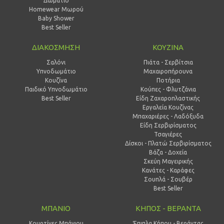
Δωμάτιο
Homewear Μωρού
Baby Shower
Best Seller
ΔΙΑΚΟΣΜΗΣΗ
ΚΟΥΖΙΝΑ
Σαλόνι
Πιάτα - Σερβίτσια
Υπνοδωμάτιο
Μαχαιροπήρουνα
Κουζίνα
Ποτήρια
Παιδικό Υπνοδωμάτιο
Κούπες - Φλυτζάνια
Best Seller
Είδη Ζαχαροπλαστικής
Εργαλεία Κουζίνας
Μπαχαριέρες - Λαδόξυδα
Είδη Σερβιρίσματος
Τσαγιέρες
Δίσκοι - Πλατώ Σερβιρίσματος
Βάζα - Δοχεία
Σκεύη Μαγειρικής
Κανάτες - Καράφες
Σουπλά - Σουβέρ
Best Seller
ΜΠΑΝΙΟ
ΚΗΠΟΣ - ΒΕΡΑΝΤΑ
Κουρτίνες Μπάνιου
Έπιπλα Κήπου - Βεράντας