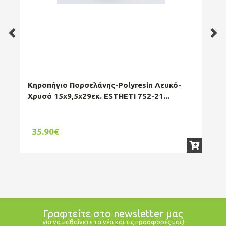
Κηροπήγιο Πορσελάνης-Polyresin Λευκό-
Κη
Χρυσό 15x9,5x29εκ. ESTHETI 752-21...
20x
35.90€
4
Γραφτείτε στο newsletter μας
για να μαθαίνετε τα νέα και τις προσφορές μας!