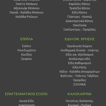
Ταπέτο Μπάνιου
Καρέκλες Κήπου
Αξεσουάρ Μπάνιου
Τραπέζια Κήπου
Πιγκάλ - Καλάθια Μπάνιου
Είδη Κήπου
Καλάθια Ρούχων
Γλάστρες - Κασπώ
Διακοσμητικά Κήπου
Οικολογία
Ξαπλώστρες - Ομπρέλες
ΕΠΙΠΛΑ
ΕΙΔΗ ΟΙΚ. ΧΡΗΣΗΣ
Σαλόνι
Οργάνωση Χώρου
Υπνοδωμάτιο
Ισοθερμικά δοχεία - τσάντες
Κουζίνα
Είδη οικ. εξοπλισμού
Γραφείο
Αναλώσιμα είδη
Είδη Καθαρισμού
Είδη Party
Κάδοι - Καλάθια Απορριμάτων
Βαλίτσες - Τσάντες Ταξιδίου
Ομπρέλες
ΣΧΟΛΙΚΑ
ΕΠΑΓΓΕΛΜΑΤΙΚΟΣ ΕΞΟΠΛ.
ΚΑΛΟΚΑΙΡΙΝΑ
Λευκά Είδη
Πετσέτες Θαλάσσης
Διακόσμηση
Βρεφικά - Παιδικά