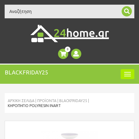
Search
0
BLACKFRIDAY25
ΑΡΧΙΚΉ ΣΕΛΊΔΑ
ΠΡΟΪΌΝΤΑ
BLACKFRIDAY25
ΚΗΡΟΠΉΓΙΟ POLYRESIN INART