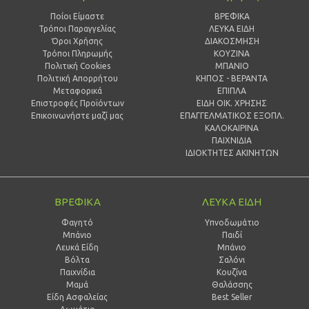
Ποίοι Είμαστε
ΒΡΕΦΙΚΑ
Τρόποι Παραγγελίας
ΛΕΥΚΑ ΕΙΔΗ
Όροι Χρήσης
ΔΙΑΚΟΣΜΗΣΗ
Τρόποι Πληρωμής
ΚΟΥΖΙΝΑ
Πολιτική Cookies
ΜΠΑΝΙΟ
Πολιτική Απορρήτου
ΚΗΠΟΣ - ΒΕΡΑΝΤΑ
Μεταφορικά
ΕΠΙΠΛΑ
Επιστροφές Προϊόντων
ΕΙΔΗ ΟΙΚ. ΧΡΗΣΗΣ
Επικοινωνήστε μαζί μας
ΕΠΑΓΓΕΛΜΑΤΙΚΟΣ ΕΞΟΠΛ.
ΚΑΛΟΚΑΙΡΙΝΑ
ΠΑΙΧΝΙΔΙΑ
ΙΔΙΟΚΤΗΤΕΣ ΑΚΙΝΗΤΩΝ
ΒΡΕΦΙΚΑ
ΛΕΥΚΑ ΕΙΔΗ
Φαγητό
Υπνοδωμάτιο
Μπάνιο
Παιδί
Λευκά Είδη
Mπάνιο
Βόλτα
Σαλόνι
Παιχνίδια
Κουζίνα
Μαμά
Θαλάσσης
Είδη Ασφαλείας
Best Seller