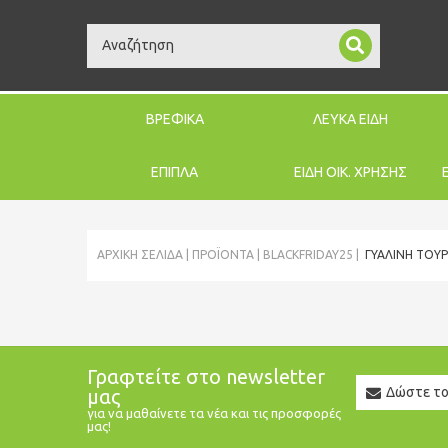
Search
ΒΡΕΦΙΚΑ
ΛΕΥΚΑ ΕΙΔΗ
ΕΠΙΠΛΑ
ΕΙΔΗ ΟΙΚ. ΧΡΗΣΗΣ
ΑΡΧΙΚΉ ΣΕΛΊΔΑ
ΠΡΟΪΌΝΤΑ
BLACKFRIDAY25
ΓΥΆΛΙΝΗ ΤΟΥΡ
Γραφτείτε στο newsletter
Newslett
μας
Email
για να μαθαίνετε τα νέα και τις προσφορές
μας!