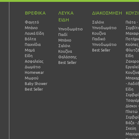
ΒΡΕΦΙΚΑ
ΛΕΥΚΑ
ΔΙΑΚΟΣΜΗΣΗ
ΚΟΥΖ
ΕΙΔΗ
Φαγητό
Σαλόνι
Πιάτα -
Μπάνιο
Υπνοδωμάτιο
Σερβίτ
Υπνοδωμάτιο
Λευκά Είδη
Κουζίνα
Μαχαιρ
Παιδί
Βόλτα
Παιδικό
Ποτήρι
Mπάνιο
Παιχνίδια
Υπνοδωμάτιο
Κούπες 
Σαλόνι
Μαμά
Best Seller
Φλυτζά
Κουζίνα
Είδη
Είδη
Θαλάσσης
Ασφαλείας
Ζαχαρο
Best Seller
Δωμάτιο
Εργαλε
Homewear
Κουζίν
Μωρού
Μπαχαρ
Baby Shower
- Λαδό
Best Seller
Είδη
Σερβιρ
Τσαγιέ
Δίσκοι 
Πλατώ
Σερβιρ
Βάζα - 
Σκεύη
Μαγειρ