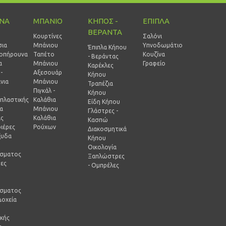
ΙΝΑ
ΜΠΑΝΙΟ
ΚΗΠΟΣ -
ΕΠΙΠΛΑ
ΒΕΡΑΝΤΑ
Κουρτίνες
Σαλόνι
σια
Μπάνιου
Υπνοδωμάτιο
Έπιπλα Κήπου
οπήρουνα
Ταπέτο
Κουζίνα
- Βεράντας
α
Μπάνιου
Γραφείο
Καρέκλες
-
Αξεσουάρ
Κήπου
νια
Μπάνιου
Τραπέζια
Πιγκάλ -
Κήπου
πλαστικής
Καλάθια
Είδη Κήπου
ία
Μπάνιου
Γλάστρες -
ας
Καλάθια
Κασπώ
ιέρες
Ρούχων
Διακοσμητικά
ξυδα
Κήπου
Οικολογία
ίσματος
Ξαπλώστρες
ρες
- Ομπρέλες
-
ίσματος
Δοχεία
ικής