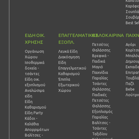
Κανάτες
Καράφε
Σουπλά
Σουβέ
Best Se
ΕΙΔΗ ΟΙΚ.
ΕΠΑΓΓΕΛΜΑΤΙΚΟΣ
ΚΑΛΟΚΑΙΡΙΝΑ
ΠΑΙΧΝ
ΧΡΗΣΗΣ
ΕΞΟΠΛ.
Πετσέτες
Αγόρι
Θαλάσσης
Κορίτσ
Οργάνωση
Λευκά Είδη
Βρεφικά -
Μπαλόν
Χώρου
Διακόσμηση
Παιδικά
Δημιουρ
Ισοθερμικά
Είδη
Μαγιό
Εκπαιδ
δοχεία -
Επαγγελματικού
Παιχνίδια
Επιτραπ
τσάντες
Καθαρισμού
Παραλίας
Τουβλά
Είδη οικ.
Έπιπλα
Τσάντες
Παζλ
εξοπλισμού
Εξωτερικού
Θαλάσσης
Bebe
Αναλώσιμα
Χώρου
Παιδικές
Λούτρι
είδη
Πετσέτες
Είδη
Θαλάσσης
Καθαρισμού
Εξοπλισμός
Είδη Party
Παραλίας
Κάδοι -
Βαλίτσες -
Καλάθια
Τσάντες
Απορριμάτων
Ταξιδίου
Βαλίτσες -