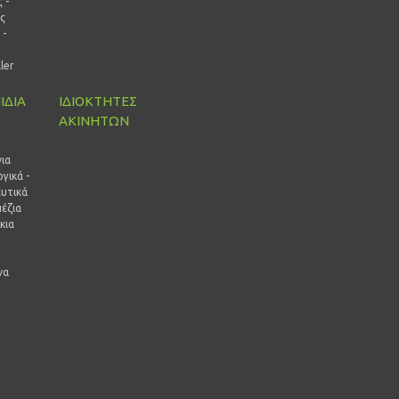
 -
ς
 -
ρ
ller
ΙΔΙΑ
ΙΔΙΟΚΤΗΤΕΣ
ΑΚΙΝΗΤΩΝ
ι
ια
γικά -
ευτικά
έζια
κια
να