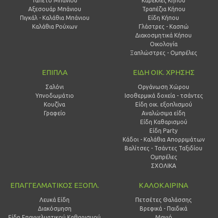
Ταπέτο Μπάνιου
Καρέκλες Κήπου
Αξεσουάρ Μπάνιου
Τραπέζια Κήπου
Πιγκάλ - Καλάθια Μπάνιου
Είδη Κήπου
Καλάθια Ρούχων
Γλάστρες - Κασπώ
Διακοσμητικά Κήπου
Οικολογία
Ξαπλώστρες - Ομπρέλες
ΕΠΙΠΛΑ
ΕΙΔΗ ΟΙΚ. ΧΡΗΣΗΣ
Σαλόνι
Οργάνωση Χώρου
Υπνοδωμάτιο
Ισοθερμικά δοχεία - τσάντες
Κουζίνα
Είδη οικ. εξοπλισμού
Γραφείο
Αναλώσιμα είδη
Είδη Καθαρισμού
Είδη Party
Κάδοι - Καλάθια Απορριμάτων
Βαλίτσες - Τσάντες Ταξιδίου
Ομπρέλες
ΣΧΟΛΙΚΑ
ΕΠΑΓΓΕΛΜΑΤΙΚΟΣ ΕΞΟΠΛ.
ΚΑΛΟΚΑΙΡΙΝΑ
Λευκά Είδη
Πετσέτες Θαλάσσης
Διακόσμηση
Βρεφικά - Παιδικά
Είδη Επαγγελματικού Καθαρισμού
Μαγιό