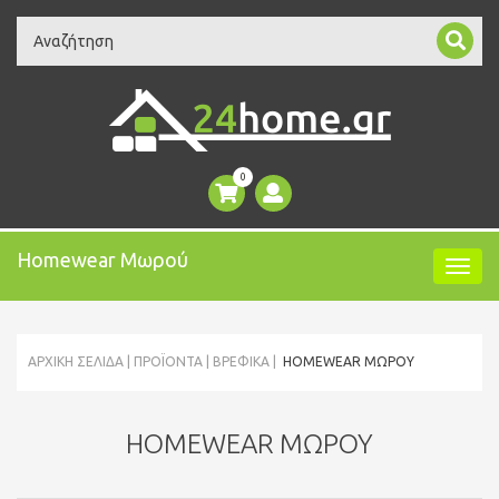
Search
0
Homewear Μωρού
ΑΡΧΙΚΉ ΣΕΛΊΔΑ
ΠΡΟΪΌΝΤΑ
ΒΡΕΦΙΚΑ
HOMEWEAR ΜΩΡΟΎ
HOMEWEAR ΜΩΡΟΎ