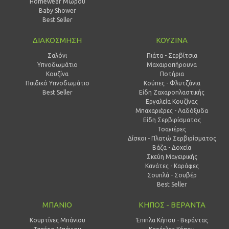
Homewear Μωρού
Baby Shower
Best Seller
ΔΙΑΚΟΣΜΗΣΗ
ΚΟΥΖΙΝΑ
Σαλόνι
Πιάτα - Σερβίτσια
Υπνοδωμάτιο
Μαχαιροπήρουνα
Κουζίνα
Ποτήρια
Παιδικό Υπνοδωμάτιο
Κούπες - Φλυτζάνια
Best Seller
Είδη Ζαχαροπλαστικής
Εργαλεία Κουζίνας
Μπαχαριέρες - Λαδόξυδα
Είδη Σερβιρίσματος
Τσαγιέρες
Δίσκοι - Πλατώ Σερβιρίσματος
Βάζα - Δοχεία
Σκεύη Μαγειρικής
Κανάτες - Καράφες
Σουπλά - Σουβέρ
Best Seller
ΜΠΑΝΙΟ
ΚΗΠΟΣ - ΒΕΡΑΝΤΑ
Κουρτίνες Μπάνιου
Έπιπλα Κήπου - Βεράντας