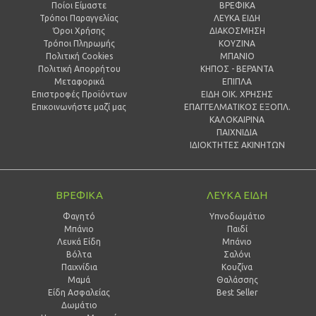
Ποίοι Είμαστε
ΒΡΕΦΙΚΑ
Τρόποι Παραγγελίας
ΛΕΥΚΑ ΕΙΔΗ
Όροι Χρήσης
ΔΙΑΚΟΣΜΗΣΗ
Τρόποι Πληρωμής
ΚΟΥΖΙΝΑ
Πολιτική Cookies
ΜΠΑΝΙΟ
Πολιτική Απορρήτου
ΚΗΠΟΣ - ΒΕΡΑΝΤΑ
Μεταφορικά
ΕΠΙΠΛΑ
Επιστροφές Προϊόντων
ΕΙΔΗ ΟΙΚ. ΧΡΗΣΗΣ
Επικοινωνήστε μαζί μας
ΕΠΑΓΓΕΛΜΑΤΙΚΟΣ ΕΞΟΠΛ.
ΚΑΛΟΚΑΙΡΙΝΑ
ΠΑΙΧΝΙΔΙΑ
ΙΔΙΟΚΤΗΤΕΣ ΑΚΙΝΗΤΩΝ
ΒΡΕΦΙΚΑ
ΛΕΥΚΑ ΕΙΔΗ
Φαγητό
Υπνοδωμάτιο
Μπάνιο
Παιδί
Λευκά Είδη
Mπάνιο
Βόλτα
Σαλόνι
Παιχνίδια
Κουζίνα
Μαμά
Θαλάσσης
Είδη Ασφαλείας
Best Seller
Δωμάτιο