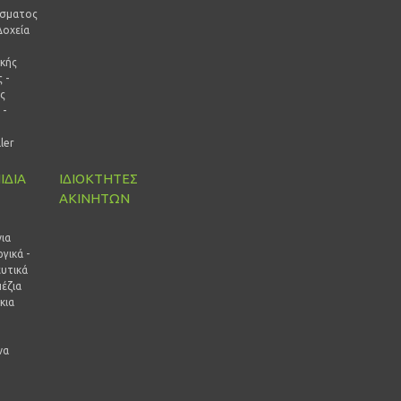
ίσματος
Δοχεία
ικής
 -
ς
 -
ρ
ller
ΙΔΙΑ
ΙΔΙΟΚΤΗΤΕΣ
ΑΚΙΝΗΤΩΝ
ι
ια
γικά -
ευτικά
έζια
κια
να