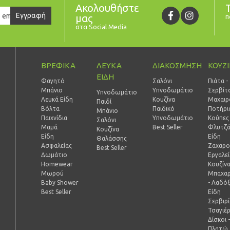
Ακολουθήστε
er
Εγγραφή
μας
π
στα Social Media
ΒΡΕΦΙΚΑ
ΛΕΥΚΑ
ΔΙΑΚΟΣΜΗΣΗ
ΚΟΥΖ
ΕΙΔΗ
Φαγητό
Σαλόνι
Πιάτα -
Μπάνιο
Υπνοδωμάτιο
Σερβίτ
Υπνοδωμάτιο
Λευκά Είδη
Κουζίνα
Μαχαιρ
Παιδί
Βόλτα
Παιδικό
Ποτήρι
Mπάνιο
Παιχνίδια
Υπνοδωμάτιο
Κούπες 
Σαλόνι
Μαμά
Best Seller
Φλυτζά
Κουζίνα
Είδη
Είδη
Θαλάσσης
Ασφαλείας
Ζαχαρο
Best Seller
Δωμάτιο
Εργαλε
Homewear
Κουζίν
Μωρού
Μπαχαρ
Baby Shower
- Λαδό
Best Seller
Είδη
Σερβιρ
Τσαγιέ
Δίσκοι 
Πλατώ