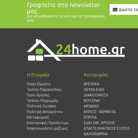
Γραφτείτε στο newsletter
Newslett
μας
Email
για να μαθαίνετε τα νέα και τις προσφορές
μας!
Η Εταιρεία
Κατηγορίες
Ποίοι Είμαστε
ΒΡΕΦΙΚΑ
Τρόποι Παραγγελίας
ΛΕΥΚΑ ΕΙΔΗ
Όροι Χρήσης
ΔΙΑΚΟΣΜΗΣΗ
Τρόποι Πληρωμής
ΚΟΥΖΙΝΑ
Πολιτική Cookies
ΜΠΑΝΙΟ
Πολιτική Απορρήτου
ΚΗΠΟΣ - ΒΕΡΑΝΤΑ
Μεταφορικά
ΕΠΙΠΛΑ
Επιστροφές Προϊόντων
ΕΙΔΗ ΟΙΚ. ΧΡΗΣΗΣ
Επικοινωνήστε μαζί μας
ΕΠΑΓΓΕΛΜΑΤΙΚΟΣ ΕΞΟΠΛ.
ΚΑΛΟΚΑΙΡΙΝΑ