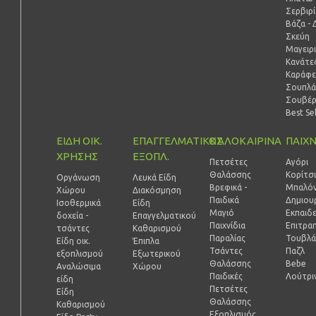
Σερβιρ
Βάζα - 
Σκεύη
Μαγειρ
Κανάτες
Καράφε
Σουπλά
Σουβέ
Best Se
ΕΙΔΗ ΟΙΚ.
ΕΠΑΓΓΕΛΜΑΤΙΚΟΣ
ΚΑΛΟΚΑΙΡΙΝΑ
ΠΑΙΧΝ
ΧΡΗΣΗΣ
ΕΞΟΠΛ.
Πετσέτες
Αγόρι
Θαλάσσης
Κορίτσ
Οργάνωση
Λευκά Είδη
Βρεφικά -
Μπαλόν
Χώρου
Διακόσμηση
Παιδικά
Δημιουρ
Ισοθερμικά
Είδη
Μαγιό
Εκπαιδ
δοχεία -
Επαγγελματικού
Παιχνίδια
Επιτραπ
τσάντες
Καθαρισμού
Παραλίας
Τουβλά
Είδη οικ.
Έπιπλα
Τσάντες
Παζλ
εξοπλισμού
Εξωτερικού
Θαλάσσης
Bebe
Αναλώσιμα
Χώρου
Παιδικές
Λούτρι
είδη
Πετσέτες
Είδη
Θαλάσσης
Καθαρισμού
Εξοπλισμός