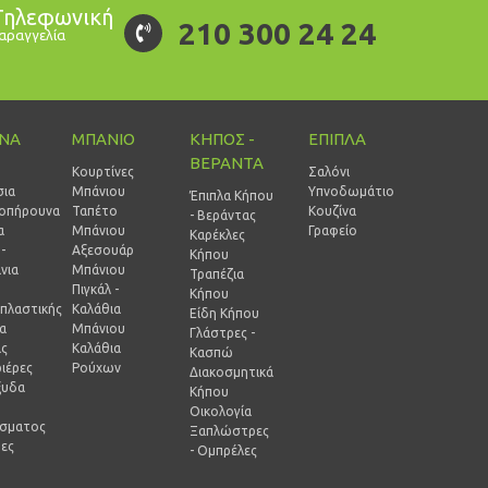
Τηλεφωνική
210 300 24 24
αραγγελία
ΙΝΑ
ΜΠΑΝΙΟ
ΚΗΠΟΣ -
ΕΠΙΠΛΑ
ΒΕΡΑΝΤΑ
Κουρτίνες
Σαλόνι
σια
Μπάνιου
Υπνοδωμάτιο
Έπιπλα Κήπου
οπήρουνα
Ταπέτο
Κουζίνα
- Βεράντας
α
Μπάνιου
Γραφείο
Καρέκλες
-
Αξεσουάρ
Κήπου
νια
Μπάνιου
Τραπέζια
Πιγκάλ -
Κήπου
πλαστικής
Καλάθια
Είδη Κήπου
ία
Μπάνιου
Γλάστρες -
ας
Καλάθια
Κασπώ
ιέρες
Ρούχων
Διακοσμητικά
ξυδα
Κήπου
Οικολογία
ίσματος
Ξαπλώστρες
ρες
- Ομπρέλες
-