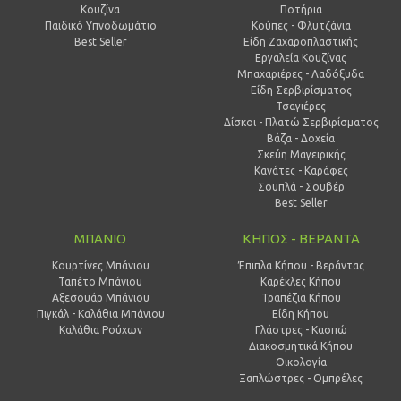
Κουζίνα
Ποτήρια
Παιδικό Υπνοδωμάτιο
Κούπες - Φλυτζάνια
Best Seller
Είδη Ζαχαροπλαστικής
Εργαλεία Κουζίνας
Μπαχαριέρες - Λαδόξυδα
Είδη Σερβιρίσματος
Τσαγιέρες
Δίσκοι - Πλατώ Σερβιρίσματος
Βάζα - Δοχεία
Σκεύη Μαγειρικής
Κανάτες - Καράφες
Σουπλά - Σουβέρ
Best Seller
ΜΠΑΝΙΟ
ΚΗΠΟΣ - ΒΕΡΑΝΤΑ
Κουρτίνες Μπάνιου
Έπιπλα Κήπου - Βεράντας
Ταπέτο Μπάνιου
Καρέκλες Κήπου
Αξεσουάρ Μπάνιου
Τραπέζια Κήπου
Πιγκάλ - Καλάθια Μπάνιου
Είδη Κήπου
Καλάθια Ρούχων
Γλάστρες - Κασπώ
Διακοσμητικά Κήπου
Οικολογία
Ξαπλώστρες - Ομπρέλες