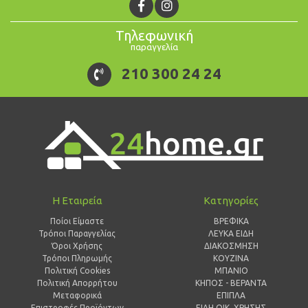
Τηλεφωνική
παραγγελία
210 300 24 24
Η Εταιρεία
Κατηγορίες
Ποίοι Είμαστε
ΒΡΕΦΙΚΑ
Τρόποι Παραγγελίας
ΛΕΥΚΑ ΕΙΔΗ
Όροι Χρήσης
ΔΙΑΚΟΣΜΗΣΗ
Τρόποι Πληρωμής
ΚΟΥΖΙΝΑ
Πολιτική Cookies
ΜΠΑΝΙΟ
Πολιτική Απορρήτου
ΚΗΠΟΣ - ΒΕΡΑΝΤΑ
Μεταφορικά
ΕΠΙΠΛΑ
Επιστροφές Προϊόντων
ΕΙΔΗ ΟΙΚ. ΧΡΗΣΗΣ