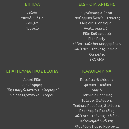
ΕΠΙΠΛΑ
ΕΙΔΗ ΟΙΚ. ΧΡΗΣΗΣ
Σαλόνι
Οργάνωση Χώρου
Υπνοδωμάτιο
Ισοθερμικά δοχεία - τσάντες
Κουζίνα
Είδη οικ. εξοπλισμού
Γραφείο
Αναλώσιμα είδη
Είδη Καθαρισμού
Είδη Party
Κάδοι - Καλάθια Απορριμάτων
Βαλίτσες - Τσάντες Ταξιδίου
Ομπρέλες
ΣΧΟΛΙΚΑ
ΕΠΑΓΓΕΛΜΑΤΙΚΟΣ ΕΞΟΠΛ.
ΚΑΛΟΚΑΙΡΙΝΑ
Λευκά Είδη
Πετσέτες Θαλάσσης
Διακόσμηση
Βρεφικά - Παιδικά
Είδη Επαγγελματικού Καθαρισμού
Μαγιό
Έπιπλα Εξωτερικού Χώρου
Παιχνίδια Παραλίας
Τσάντες Θαλάσσης
Παιδικές Πετσέτες Θαλάσσης
Εξοπλισμός Παραλίας
Βαλίτσες - Τσάντες Ταξιδίου
Καλοκαιρινή Ένδυση
Φουλάρια Παρεό Καφτάνια