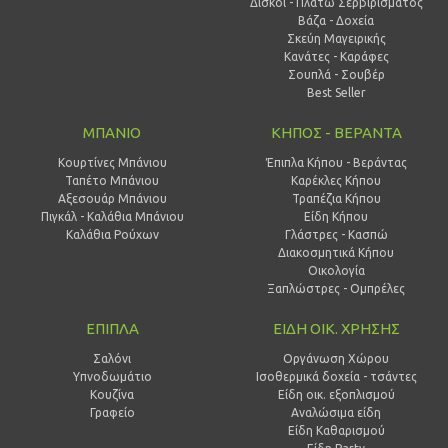
Δίσκοι - Πλατώ Σερβιρίσματος
Βάζα - Δοχεία
Σκεύη Μαγειρικής
Κανάτες - Καράφες
Σουπλά - Σουβέρ
Best Seller
ΜΠΑΝΙΟ
ΚΗΠΟΣ - ΒΕΡΑΝΤΑ
Κουρτίνες Μπάνιου
Έπιπλα Κήπου - Βεράντας
Ταπέτο Μπάνιου
Καρέκλες Κήπου
Αξεσουάρ Μπάνιου
Τραπέζια Κήπου
Πιγκάλ - Καλάθια Μπάνιου
Είδη Κήπου
Καλάθια Ρούχων
Γλάστρες - Κασπώ
Διακοσμητικά Κήπου
Οικολογία
Ξαπλώστρες - Ομπρέλες
ΕΠΙΠΛΑ
ΕΙΔΗ ΟΙΚ. ΧΡΗΣΗΣ
Σαλόνι
Οργάνωση Χώρου
Υπνοδωμάτιο
Ισοθερμικά δοχεία - τσάντες
Κουζίνα
Είδη οικ. εξοπλισμού
Γραφείο
Αναλώσιμα είδη
Είδη Καθαρισμού