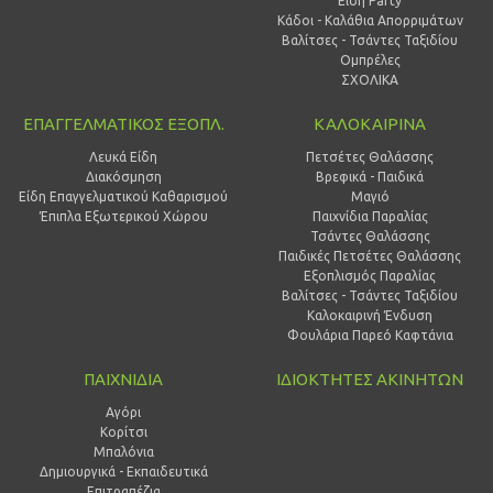
Είδη Party
Κάδοι - Καλάθια Απορριμάτων
Βαλίτσες - Τσάντες Ταξιδίου
Ομπρέλες
ΣΧΟΛΙΚΑ
ΕΠΑΓΓΕΛΜΑΤΙΚΟΣ ΕΞΟΠΛ.
ΚΑΛΟΚΑΙΡΙΝΑ
Λευκά Είδη
Πετσέτες Θαλάσσης
Διακόσμηση
Βρεφικά - Παιδικά
Είδη Επαγγελματικού Καθαρισμού
Μαγιό
Έπιπλα Εξωτερικού Χώρου
Παιχνίδια Παραλίας
Τσάντες Θαλάσσης
Παιδικές Πετσέτες Θαλάσσης
Εξοπλισμός Παραλίας
Βαλίτσες - Τσάντες Ταξιδίου
Καλοκαιρινή Ένδυση
Φουλάρια Παρεό Καφτάνια
ΠΑΙΧΝΙΔΙΑ
ΙΔΙΟΚΤΗΤΕΣ ΑΚΙΝΗΤΩΝ
Αγόρι
Κορίτσι
Μπαλόνια
Δημιουργικά - Εκπαιδευτικά
Επιτραπέζια