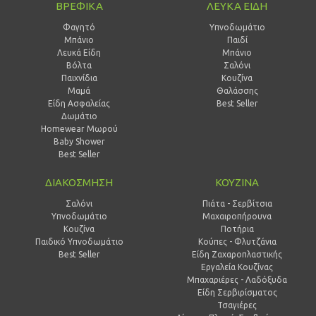
ΒΡΕΦΙΚΑ
ΛΕΥΚΑ ΕΙΔΗ
Φαγητό
Υπνοδωμάτιο
Μπάνιο
Παιδί
Λευκά Είδη
Mπάνιο
Βόλτα
Σαλόνι
Παιχνίδια
Κουζίνα
Μαμά
Θαλάσσης
Είδη Ασφαλείας
Best Seller
Δωμάτιο
Homewear Μωρού
Baby Shower
Best Seller
ΔΙΑΚΟΣΜΗΣΗ
ΚΟΥΖΙΝΑ
Σαλόνι
Πιάτα - Σερβίτσια
Υπνοδωμάτιο
Μαχαιροπήρουνα
Κουζίνα
Ποτήρια
Παιδικό Υπνοδωμάτιο
Κούπες - Φλυτζάνια
Best Seller
Είδη Ζαχαροπλαστικής
Εργαλεία Κουζίνας
Μπαχαριέρες - Λαδόξυδα
Είδη Σερβιρίσματος
Τσαγιέρες