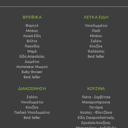
ΒΡΕΦΙΚΑ
ΛΕΥΚΑ ΕΙΔΗ
Φαγητό
Υπνοδωμάτιο
Μπάνιο
Παιδί
Λευκά Είδη
Mπάνιο
Βόλτα
Σαλόνι
Παιχνίδια
Κουζίνα
Μαμά
Θαλάσσης
Είδη Ασφαλείας
Best Seller
Δωμάτιο
Homewear Μωρού
Baby Shower
Best Seller
ΔΙΑΚΟΣΜΗΣΗ
ΚΟΥΖΙΝΑ
Σαλόνι
Πιάτα - Σερβίτσια
Υπνοδωμάτιο
Μαχαιροπήρουνα
Κουζίνα
Ποτήρια
Παιδικό Υπνοδωμάτιο
Κούπες - Φλυτζάνια
Best Seller
Είδη Ζαχαροπλαστικής
Εργαλεία Κουζίνας
Μπαχαριέρες - Λαδόξυδα