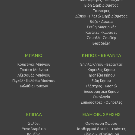
Είδη Σερβιρίσματος
Τσαγιέρες
Δίσκοι - Πλατώ Σερβιρίσματος
Βάζα - Δοχεία
Σκεύη Μαγειρικής
Κανάτες - Καράφες
Σουπλά - Σουβέρ
Best Seller
ΜΠΑΝΙΟ
ΚΗΠΟΣ - ΒΕΡΑΝΤΑ
Κουρτίνες Μπάνιου
Έπιπλα Κήπου - Βεράντας
Ταπέτο Μπάνιου
Καρέκλες Κήπου
Αξεσουάρ Μπάνιου
Τραπέζια Κήπου
Πιγκάλ - Καλάθια Μπάνιου
Είδη Κήπου
Καλάθια Ρούχων
Γλάστρες - Κασπώ
Διακοσμητικά Κήπου
Οικολογία
Ξαπλώστρες - Ομπρέλες
ΕΠΙΠΛΑ
ΕΙΔΗ ΟΙΚ. ΧΡΗΣΗΣ
Σαλόνι
Οργάνωση Χώρου
Υπνοδωμάτιο
Ισοθερμικά δοχεία - τσάντες
Κουζίνα
Είδη οικ. εξοπλισμού