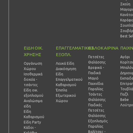
Σκεύη
Μαγειρ
Κανάτες
Καράφε
Σουπλά
Σουβέ
Best Se
ΕΙΔΗ ΟΙΚ.
ΕΠΑΓΓΕΛΜΑΤΙΚΟΣ
ΚΑΛΟΚΑΙΡΙΝΑ
ΠΑΙΧΝ
ΧΡΗΣΗΣ
ΕΞΟΠΛ.
Πετσέτες
Αγόρι
Θαλάσσης
Κορίτσ
Οργάνωση
Λευκά Είδη
Βρεφικά -
Μπαλόν
Χώρου
Διακόσμηση
Παιδικά
Δημιουρ
Ισοθερμικά
Είδη
Μαγιό
Εκπαιδ
δοχεία -
Επαγγελματικού
Παιχνίδια
Επιτραπ
τσάντες
Καθαρισμού
Παραλίας
Τουβλά
Είδη οικ.
Έπιπλα
Τσάντες
Παζλ
εξοπλισμού
Εξωτερικού
Θαλάσσης
Bebe
Αναλώσιμα
Χώρου
Παιδικές
Λούτρι
είδη
Πετσέτες
Είδη
Θαλάσσης
Καθαρισμού
Εξοπλισμός
Είδη Party
Παραλίας
Κάδοι -
Βαλίτσες -
Καλάθια