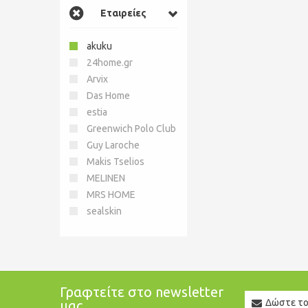
Εταιρείες
akuku
24home.gr
Arvix
Das Home
estia
Greenwich Polo Club
Guy Laroche
Makis Tselios
MELINEN
MRS HOME
sealskin
Γραφτείτε στο newsletter
Newslett
μας