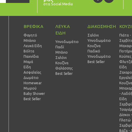
στα Social Media
ΒΡΕΦΙΚΑ
ΛΕΥΚΑ
ΔΙΑΚΟΣΜΗΣΗ
ΚΟΥΖ
ΕΙΔΗ
Φαγητό
Σαλόνι
Πιάτα -
Μπάνιο
Υπνοδωμάτιο
Σερβίτ
Υπνοδωμάτιο
Λευκά Είδη
Κουζίνα
Μαχαιρ
Παιδί
Βόλτα
Παιδικό
Ποτήρι
Mπάνιο
Παιχνίδια
Υπνοδωμάτιο
Κούπες 
Σαλόνι
Μαμά
Best Seller
Φλυτζά
Κουζίνα
Είδη
Είδη
Θαλάσσης
Ασφαλείας
Ζαχαρο
Best Seller
Δωμάτιο
Εργαλε
Homewear
Κουζίν
Μωρού
Μπαχαρ
Baby Shower
- Λαδό
Best Seller
Είδη
Σερβιρ
Τσαγιέ
Δίσκοι 
Πλατώ
Σερβιρ
Βάζα - 