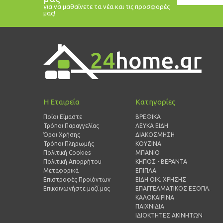
Email
για να μαθαίνετε τα νέα και τις προσφορές
μας!
Η Εταιρεία
Κατηγορίες
Ποίοι Είμαστε
ΒΡΕΦΙΚΑ
Τρόποι Παραγγελίας
ΛΕΥΚΑ ΕΙΔΗ
Όροι Χρήσης
ΔΙΑΚΟΣΜΗΣΗ
Τρόποι Πληρωμής
ΚΟΥΖΙΝΑ
Πολιτική Cookies
ΜΠΑΝΙΟ
Πολιτική Απορρήτου
ΚΗΠΟΣ - ΒΕΡΑΝΤΑ
Μεταφορικά
ΕΠΙΠΛΑ
Επιστροφές Προϊόντων
ΕΙΔΗ ΟΙΚ. ΧΡΗΣΗΣ
Επικοινωνήστε μαζί μας
ΕΠΑΓΓΕΛΜΑΤΙΚΟΣ ΕΞΟΠΛ.
ΚΑΛΟΚΑΙΡΙΝΑ
ΠΑΙΧΝΙΔΙΑ
ΙΔΙΟΚΤΗΤΕΣ ΑΚΙΝΗΤΩΝ