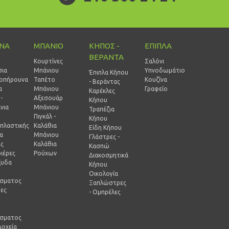
ΙΝΑ
ΜΠΑΝΙΟ
ΚΗΠΟΣ -
ΕΠΙΠΛΑ
ΒΕΡΑΝΤΑ
Κουρτίνες
Σαλόνι
σια
Μπάνιου
Υπνοδωμάτιο
Έπιπλα Κήπου
οπήρουνα
Ταπέτο
Κουζίνα
- Βεράντας
α
Μπάνιου
Γραφείο
Καρέκλες
-
Αξεσουάρ
Κήπου
νια
Μπάνιου
Τραπέζια
Πιγκάλ -
Κήπου
πλαστικής
Καλάθια
Είδη Κήπου
ία
Μπάνιου
Γλάστρες -
ας
Καλάθια
Κασπώ
ιέρες
Ρούχων
Διακοσμητικά
ξυδα
Κήπου
Οικολογία
ίσματος
Ξαπλώστρες
ρες
- Ομπρέλες
-
ίσματος
Δοχεία