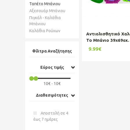
Ταπέτο Μπάνιου
Αξεσουάρ Μπάνιου
Πιγκάλ - Καλάθια
Μπάνιου
Καλάθια Ρούχων
Aντιολισθητικό Χαλ
Το Μπάνιο 39x69εκ.
A0655
9.99€
Φίλτρα Αναζήτησης
Εύρος τιμής
10€ - 10€
Διαθεσιμότητες
Αποστολή σε 4
έως 7 ημέρες