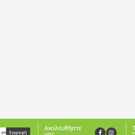
Ακολουθήστε
er
Εγγραφή
μας
π