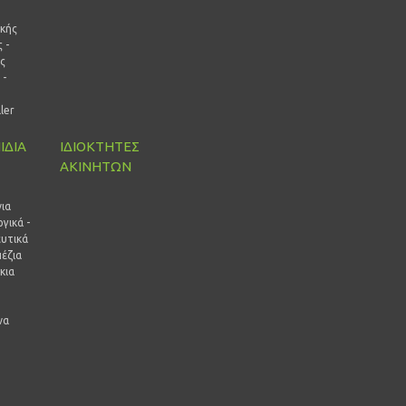
ικής
 -
ς
 -
ρ
ller
ΙΔΙΑ
ΙΔΙΟΚΤΗΤΕΣ
ΑΚΙΝΗΤΩΝ
ι
ια
γικά -
ευτικά
έζια
κια
να